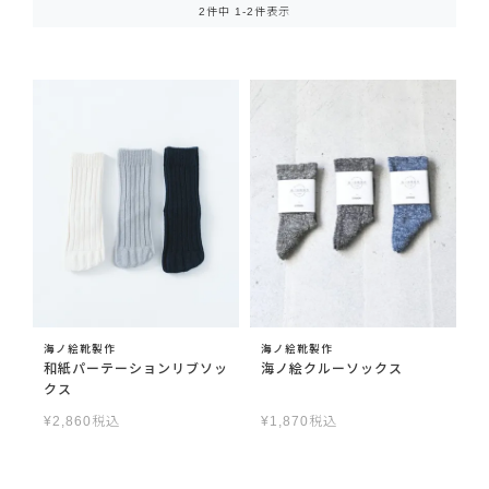
2
件中
1
-
2
件表示
海ノ絵靴製作
海ノ絵靴製作
和紙パーテーションリブソッ
海ノ絵クルーソックス
クス
¥
2,860
税込
¥
1,870
税込