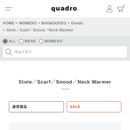
メニュー
マイペ
HOME
WOMENS
BAG&GOODS
Goods
Stole／Scarf／Snood／Neck Warmer
ALL
MENS
WOMENS
Stole／Scarf／Snood／Neck Warmer
通常商品
SALE