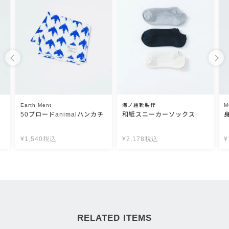
Earth Ment
海ノ絵靴製作
M
50ブロードanimalハンカチ
和紙スニーカーソックス
¥
1,540
税込
¥
2,178
税込
¥
RELATED ITEMS