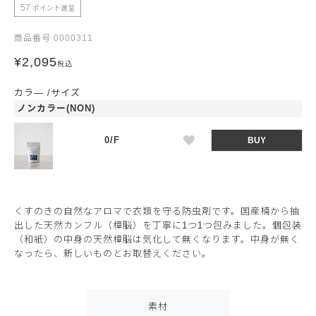
57
ポイント進呈
商品番号
0000311
¥
2,095
税込
カラ―
サイズ
ノンカラー(NON)
0/F
BUY
くすのきの自然なアロマで衣類を守る防虫剤です。国産楠から抽
出した天然カンフル（樟脳）を丁寧に1つ1つ包みました。個包装
（和紙）の中身の天然樟脳は気化して無くなります。中身が無く
なったら、新しいものとお取替えください。
素材