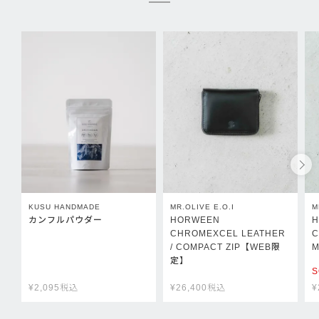
KUSU HANDMADE
MR.OLIVE E.O.I
M
カンフルパウダー
HORWEEN
H
CHROMEXCEL LEATHER
C
/ COMPACT ZIP【WEB限
M
定】
S
¥
2,095
税込
¥
26,400
税込
¥