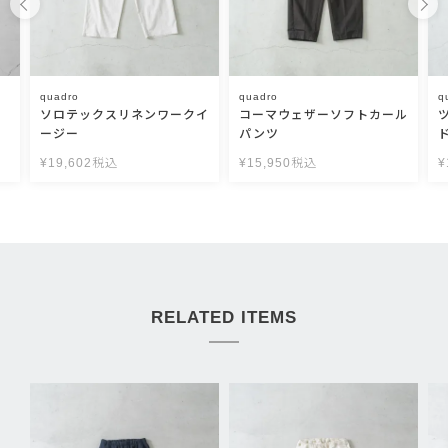
quadro
quadro
q
ソロテックスリネンワークイ
コーマウェザーソフトカール
ージー
パンツ
¥
19,602
税込
¥
15,950
税込
¥
RELATED ITEMS