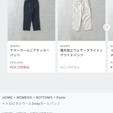
quadro
quadro
q
サマーウールシアサッカー
播州加工ウェザークライミン
パンツ
グワイドパンツ
¥
20,900
¥
¥
16,720
税込
¥
21,780
税込
¥
HOME
WOMENS
BOTTOMS
Pants
トロピカルウール2wayカールパンツ