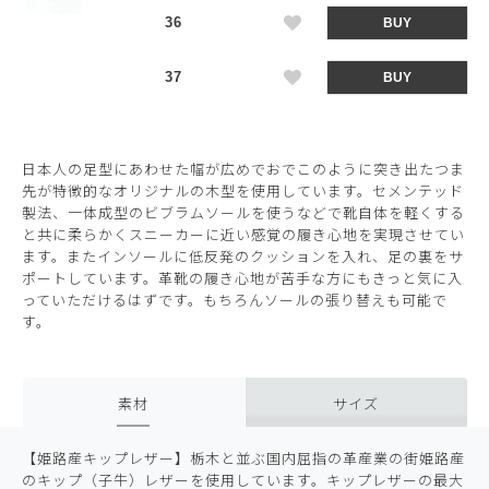
36
BUY
37
BUY
日本人の足型にあわせた幅が広めでおでこのように突き出たつま
先が特徴的なオリジナルの木型を使用しています。セメンテッド
製法、一体成型のビブラムソールを使うなどで靴自体を軽くする
と共に柔らかくスニーカーに近い感覚の履き心地を実現させてい
ます。またインソールに低反発のクッションを入れ、足の裏をサ
ポートしています。革靴の履き心地が苦手な方にもきっと気に入
っていただけるはずです。もちろんソールの張り替えも可能で
す。
素材
サイズ
【姫路産キップレザー】栃木と並ぶ国内屈指の革産業の街姫路産
のキップ（子牛）レザーを使用しています。キップレザーの最大