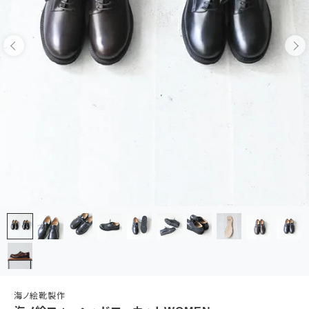
海ノ絵靴製作