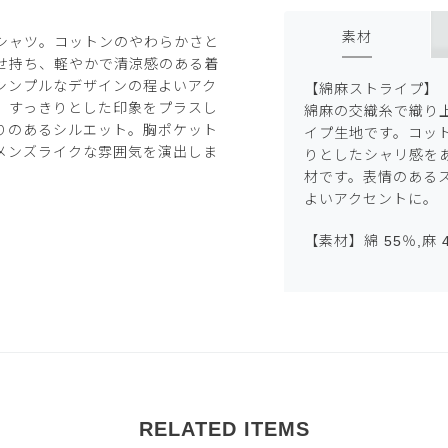
素材
シャツ。コットンのやわらかさと
せ持ち、軽やかで清涼感のある着
シンプルなデザインの程よいアク
【綿麻ストライプ】
、すっきりとした印象をプラスし
綿麻の交織糸で織り
りのあるシルエット。胸ポケット
イプ生地です。コッ
メンズライクな雰囲気を演出しま
りとしたシャリ感を
材です。表情のある
よいアクセントに。
【素材】綿 55％,麻 
RELATED ITEMS