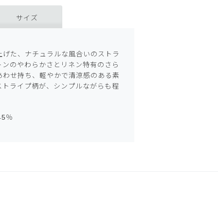
サイズ
上げた、ナチュラルな風合いのストラ
トンのやわらかさとリネン特有のさら
あわせ持ち、軽やかで清涼感のある素
ストライプ柄が、シンプルながらも程
45％