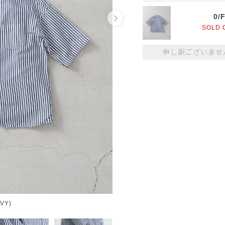
0/
SOLD 
申し訳ございませ
VY)