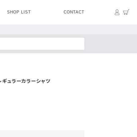
マイペ
カ
SHOP LIST
CONTACT
PANTS
BOTTOMS
SKIRT
SHOES
BAG&GOODS
BAG&GOODS
レギュラーカラーシャツ