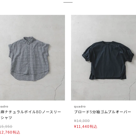
uadro
quadro
綿麻ナチュラルボイルBDノースリー
ブロード5分袖ゴムプルオーバー
ブシャツ
¥
14,300
15,950
¥
11,440
税込
12,760
税込