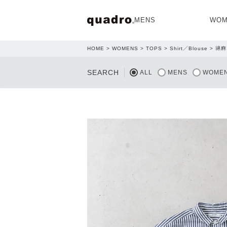
MENS
WOM
HOME
WOMENS
TOPS
Shirt／Blouse
綿麻
OPEN
SEARCH
ALL
MENS
WOME
NEW ARRIVAL
NEW ARRIVAL