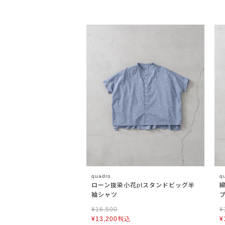
quadro
q
ローン抜染小花ptスタンドビッグ半
袖シャツ
¥
16,500
¥
¥
13,200
税込
¥