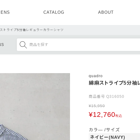
ENS
CATALOG
ABOUT
CONCEPT
NEWS
COMPANY
RECRUIT
ストライプ5分袖レギュラーカラーシャツ
MENS ALL
WOMENS ALL
NS
TOPS
TOPS
OUTER
OUTER
SETUP
ONE PIECE
SETUP
SHOES
quadro
綿麻ストライプ5分袖
商品番号
Q316050
¥
15,950
¥
12,760
税込
カラ―
サイズ
ネイビー(NAVY)