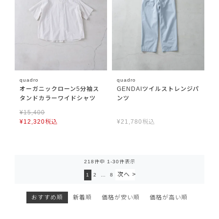
quadro
quadro
オーガニックローン5分袖ス
GENDAIツイルストレンジパ
タンドカラーワイドシャツ
ンツ
¥
15,400
¥
12,320
税込
¥
21,780
税込
218
件中
1
-
30
件表示
1
2
…
8
おすすめ順
新着順
価格が安い順
価格が高い順