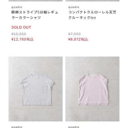
quadro
quadro
綿麻ストライプ5分袖レギュ
コンパクトクルローレル天竺
ラーカラーシャツ
クルーネックtee
SOLD OUT
¥
15,950
¥
7,590
¥
12,760
税込
¥
6,072
税込
quadro
quadro