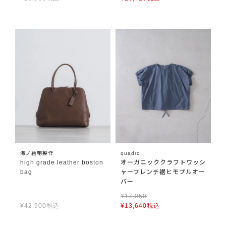
海ノ絵鞄製作
quadro
high grade leather boston
オーガニッククラフトワッシ
bag
ャーフレンチ裾ヒモプルオー
バー
¥
17,050
¥
42,900
税込
¥
13,640
税込