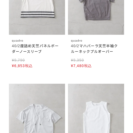
quadro
quadro
40/2度詰め天竺パネルボー
40/2マハバーラ天竺半袖ク
ダーノースリーブ
ルーネックプルオーバー
¥
9,790
¥
9,350
¥
6,853
税込
¥
7,480
税込