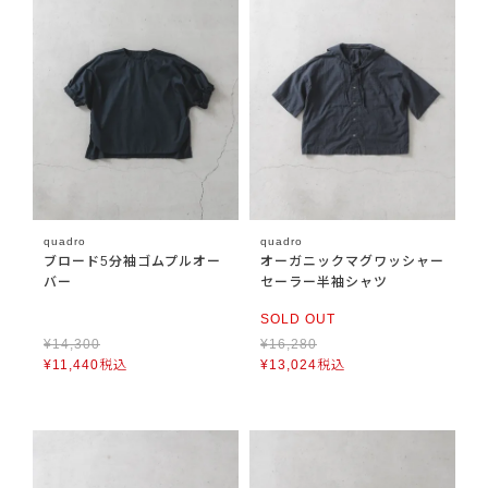
quadro
quadro
ブロード5分袖ゴムプルオー
オーガニックマグワッシャー
バー
セーラー半袖シャツ
SOLD OUT
¥
14,300
¥
16,280
¥
11,440
税込
¥
13,024
税込