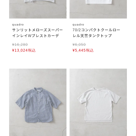
quadro
quadro
サンリットメローズスーパー
70/2コンパクトクールロー
インレイWブレストカーデ
レル天竺タンクトップ
¥
16,280
¥
6,050
¥
13,024
税込
¥
5,445
税込