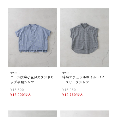
quadro
quadro
ローン抜染小花ptスタンドビ
綿麻ナチュラルボイルBDノ
ッグ半袖シャツ
ースリーブシャツ
¥
16,500
¥
15,950
¥
13,200
税込
¥
12,760
税込