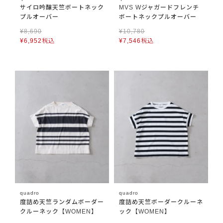
サイロ吟醸天竺ボートネック
MVS Wジャガードフレンチ
プルオーバー
ボートネックプルオーバー
¥
8,690
¥
10,780
¥
6,952
税込
¥
7,546
税込
quadro
quadro
度詰め天竺ランダムボーダー
度詰め天竺ボーダークルーネ
クルーネック【WOMEN】
ック【WOMEN】