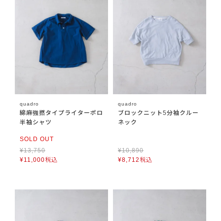
quadro
quadro
綿麻強撚タイプライターポロ
ブロックニット5分袖クルー
半袖シャツ
ネック
SOLD OUT
¥
13,750
¥
10,890
¥
11,000
税込
¥
8,712
税込