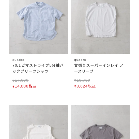
quadro
quadro
70/1ピマストライプ5分袖バ
甘撚りスーパーインレイ ノ
ックプリーツシャツ
ースリーブ
¥
17,600
¥
10,780
¥
14,080
税込
¥
8,624
税込