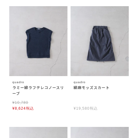
quadro
quadro
ラミー綿ラフテレコノースリ
綿麻モッズスカート
ーブ
¥
10,780
¥
8,624
税込
¥
19,580
税込