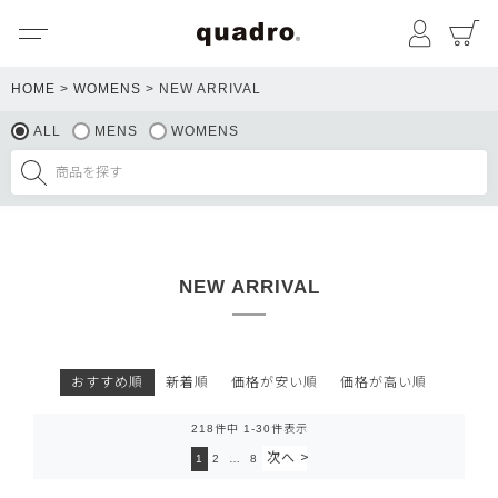
メニュー
マイペ
HOME
WOMENS
NEW ARRIVAL
ALL
MENS
WOMENS
NEW ARRIVAL
おすすめ順
新着順
価格が安い順
価格が高い順
218
件中
1
-
30
件表示
1
2
…
8