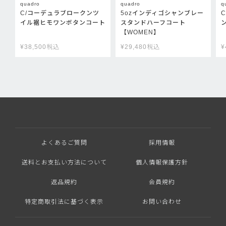
quadro
quadro
q
C/コーデュラブロークンツ
5ozインディゴシャンブレー
イル裾ヒモワンボタンコート
スタンドハーフコート
【WOMEN】
¥
38,500
税込
¥
29,480
税込
¥
よくあるご質問
採用情報
送料とお支払い方法について
個人情報保護方針
返品規約
会員規約
特定商取引法に基づく表示
お問い合わせ