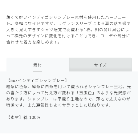
薄くて軽いインディゴシャンブレー素材を使用したハーフコー
ト。身幅はワイドですが、ラグランスリーブによる肩の落ち感で
大きく見えすぎずシャツ感覚で羽織れる1枚。釦の開け具合によ
って襟元のデザインに変化を付けることもでき、コーデや気分に
合わせた着方を楽しめます。
素材
サイズ
【5ozインディゴシャンブレー】
経糸に色糸、緯糸に白糸を用いて織られるシャンブレー生地。光
の当たり方によって見え方が変わる「玉虫色」のような光沢感が
あります。シャンブレーは平織り生地なので、薄地で丈夫なのが
特徴です。また通気性もよくサラっとした肌触りです。
【素材】綿 100%