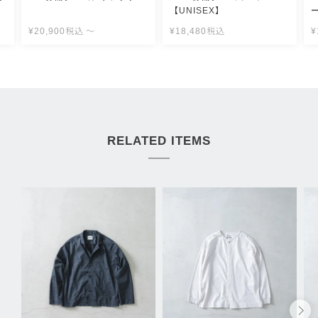
【UNISEX】
¥
20,900
税込
〜
¥
18,480
税込
¥
RELATED ITEMS