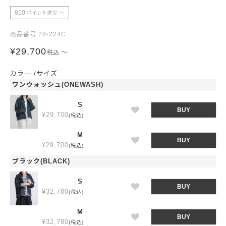
810
〜
ポイント進呈
商品番号
28-224C
¥
29,700
〜
税込
カラ―
サイズ
ワンウォッシュ(ONEWASH)
S
BUY
¥
29,700
税込
M
BUY
¥
29,700
税込
ブラック(BLACK)
S
BUY
¥
32,780
税込
M
BUY
¥
32,780
税込