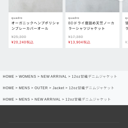
quadro
quadro
q
オーガニックヘンプポリシャ
BDドライ度詰め天竺ノーカ
ンブレーカバーオール
ラーシャツジャケット
¥
25,300
¥
17,380
¥
20,240
税込
¥
13,904
税込
¥
HOME
WOMENS
NEW ARRIVAL
12oz甘織デニムジャケット
HOME
MENS
OUTER
Jacket
12oz甘織デニムジャケット
HOME
MENS
NEW ARRIVAL
12oz甘織デニムジャケット