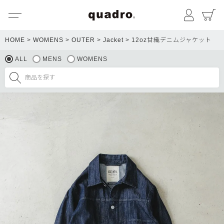
メニュー
マイペ
HOME
WOMENS
OUTER
Jacket
12oz甘織デニムジャケット
ALL
MENS
WOMENS