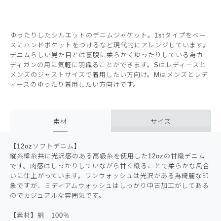
ゆったりしたシルエットのデニムジャケット。1stタイプをベー
スにハンドポケットをつけるなど現代的にアレンジしています。
デニムらしい見た目とは裏腹に柔らかくゆったりしている為カー
ディガンの用に気軽に羽織ることができます。Sはレディースと
メンズのジャストサイズで着用したい方向け。Mはメンズとレデ
ィースのゆったり着用したい方向けです。
素材
サイズ
【12ozソフトデニム】
縦糸緯糸共に光沢感のある高級糸を使用した12ozの甘織デニム
です。肉感はしっかりしていながら甘く織ることで柔らかな風合
いに仕上がっています。ワンウォッシュは光沢がある為綺麗な印
象ですが、ミディアムウォッシュはしっかり中古加工がしてある
のでカジュアルな雰囲気です。
【素材】綿 100％