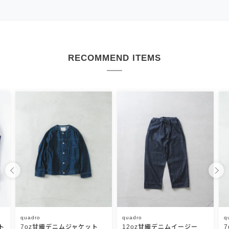
RECOMMEND ITEMS
quadro
quadro
q
ト
7oz甘織デニムジャケット
12oz甘織デニムイージー