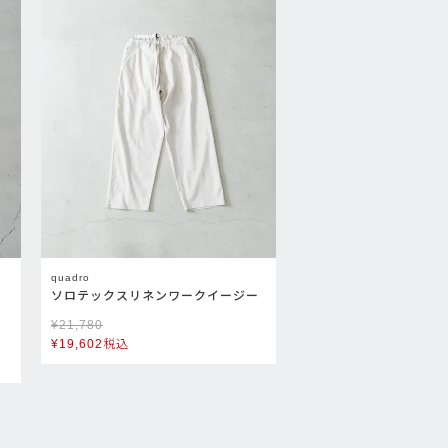
quadro
ソロテックスリネンワークイージー
¥
21,780
¥
19,602
税込