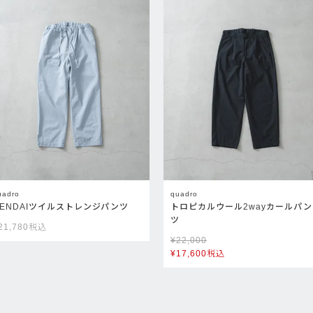
uadro
quadro
GENDAIツイルストレンジパンツ
トロピカルウール2wayカールパン
ツ
21,780
税込
¥
22,000
¥
17,600
税込