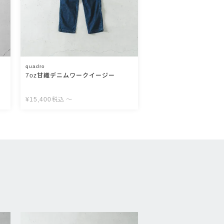
quadro
7oz甘織デニムワークイージー
¥
15,400
税込
〜