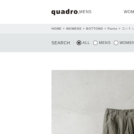
MENS
WOM
HOME
WOMENS
BOTTOMS
Pants
コット
OPEN
SEARCH
ALL
MENS
WOME
NEW ARRIVAL
NEW ARRIVAL