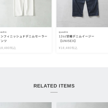
uadro
quadro
アンフィニッシュドデニムセーラー
12oz甘織デニムイージー
パンツ
【UNISEX】
18,480
税込
¥
18,480
税込
RELATED ITEMS