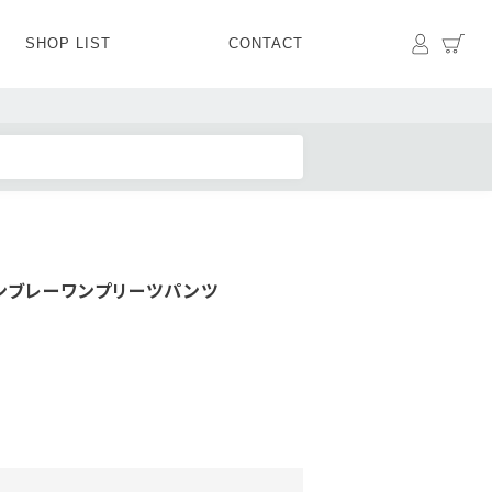
マイペ
カ
SHOP LIST
CONTACT
PANTS
BOTTOMS
SKIRT
SHOES
BAG&GOODS
BAG&GOODS
ンブレーワンプリーツパンツ