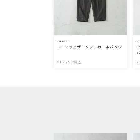
quadro
q
コーマウェザーソフトカールパンツ
¥
15,950
税込
¥