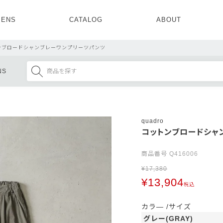
ENS
CATALOG
ABOUT
CONCEPT
NEWS
COMPANY
RECRUIT
ンブロードシャンブレーワンプリーツパンツ
MENS ALL
WOMENS ALL
NS
TOPS
TOPS
OUTER
OUTER
SETUP
ONE PIECE
SETUP
SHOES
quadro
コットンブロードシャ
商品番号
Q416006
¥
17,380
¥
13,904
税込
カラ―
サイズ
グレー(GRAY)