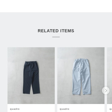
RELATED ITEMS
quadro
quadro
q