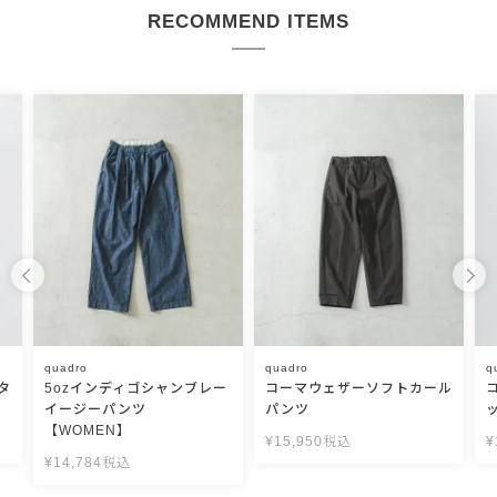
RECOMMEND ITEMS
quadro
quadro
q
タ
5ozインディゴシャンブレー
コーマウェザーソフトカール
イージーパンツ
パンツ
【WOMEN】
¥
15,950
税込
¥
¥
14,784
税込