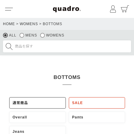
メニュー
マイペ
HOME
WOMENS
BOTTOMS
ALL
MENS
WOMENS
BOTTOMS
通常商品
SALE
Overall
Pants
Jeans