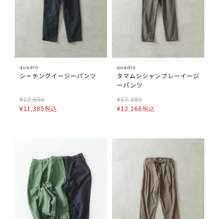
quadro
quadro
シーチングイージーパンツ
タマムシシャンブレーイージ
ーパンツ
¥
12,650
¥
17,380
¥
11,385
税込
¥
12,166
税込