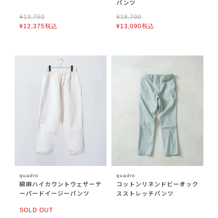
パンツ
¥
13,750
¥
18,700
¥
12,375
税込
¥
13,090
税込
quadro
quadro
綿麻ハイカウントウェザーテ
コットンリネンドビーオック
ーパードイージーパンツ
スストレッチパンツ
SOLD OUT