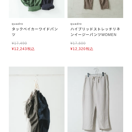
quadro
quadro
タックベイカーワイドパン
ハイブリッドストレッチリネ
ツ
ンイージーパンツWOMEN
¥
17,490
¥
17,600
¥
12,243
税込
¥
12,320
税込