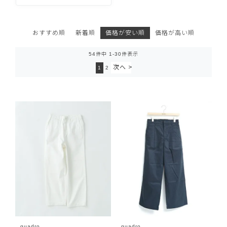
おすすめ順
新着順
価格が安い順
価格が高い順
54
件中
1
-
30
件表示
1
2
quadro
quadro