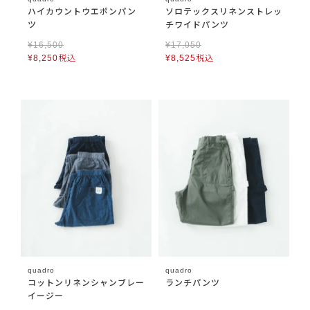
ハイカウントウエポンパン
ソロテックスリネンストレッ
ツ
チワイドパンツ
¥
16,500
¥
17,050
¥
8,250
税込
¥
8,525
税込
quadro
quadro
コットンリネンシャンブレー
ランチパンツ
イージー