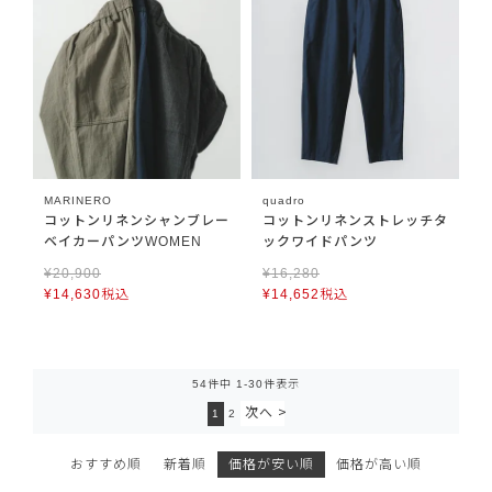
MARINERO
quadro
コットンリネンシャンブレー
コットンリネンストレッチタ
ベイカーパンツWOMEN
ックワイドパンツ
¥
20,900
¥
16,280
¥
14,630
税込
¥
14,652
税込
54
件中
1
-
30
件表示
1
2
おすすめ順
新着順
価格が安い順
価格が高い順