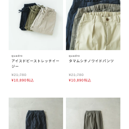
quadro
quadro
アイスドビーストレッチイー
タマムシチノワイドパンツ
ジー
¥
21,780
¥
21,780
¥
10,890
税込
¥
10,890
税込