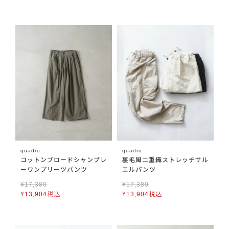
quadro
quadro
コットンブロードシャンブレ
裏毛風二重織ストレッチサル
ーワンプリーツパンツ
エルパンツ
¥
17,380
¥
17,380
¥
13,904
税込
¥
13,904
税込