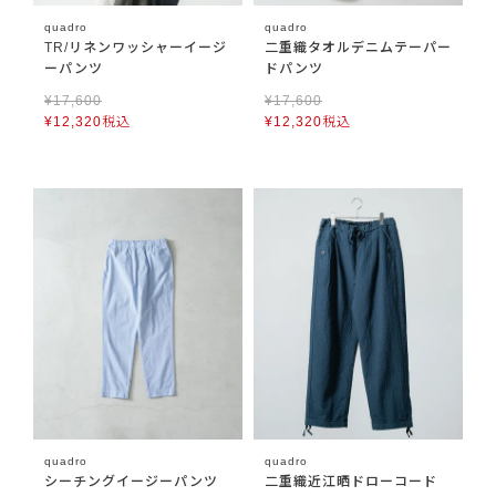
quadro
quadro
TR/リネンワッシャーイージ
二重織タオルデニムテーパー
ーパンツ
ドパンツ
¥
17,600
¥
17,600
¥
12,320
税込
¥
12,320
税込
quadro
quadro
シーチングイージーパンツ
二重織近江晒ドローコード