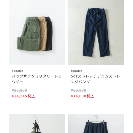
quadro
quadro
バックサテンミリタリートラ
5ozストレッチデニムストレ
ウザー
ンジパンツ
¥
20,350
¥
20,900
¥
14,245
税込
¥
14,630
税込