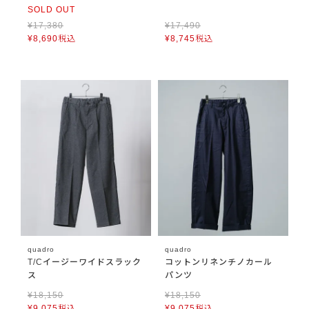
SOLD OUT
¥
17,380
¥
17,490
¥
8,690
税込
¥
8,745
税込
quadro
quadro
T/Cイージーワイドスラック
コットンリネンチノカール
ス
パンツ
¥
18,150
¥
18,150
¥
9,075
税込
¥
9,075
税込