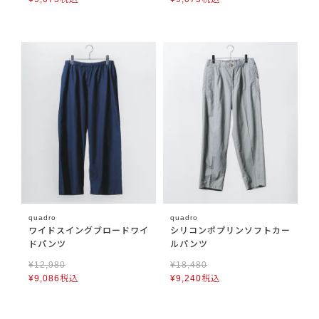
quadro
quadro
ワイドスイングブロードワイ
シリコンポプリンソフトカー
ドパンツ
ルパンツ
¥
12,980
¥
18,480
¥
9,086
税込
¥
9,240
税込