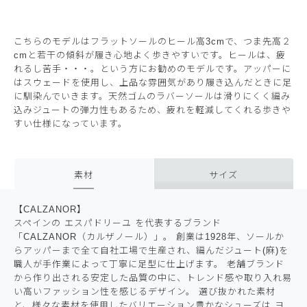
こちらのモデルはフラットソールのヒール高3cmで、つま先高２
cmと若干の傾斜が履き心地よく歩きやすいです。ヒールは、疲
れるし苦手・・・。という方にお勧めのモデルです。アッパーに
はスウェードを使用し、上品な雰囲気があり履き込んだときに足
に馴染んでいきます。天然ゴムのラバーソールは滑りにくく編み
込みジュートの弾力性もあるため、疲れを軽減してくれる歩きや
すい仕様になっています。
素材
サイズ
【CALZANOR】
スペインの エスパドリーユ を代表するブランド
「CALZANOR（カルザノール）」。 創業は1928年、ソールか
らアッパーまで全て自社工場で生産され、編んだジュート(麻)を
職人が手作業によって丁寧に足型に仕上げます。 老舗ブランド
から作り出される安定した品質の中に、トレンド感や取り入れ易
い高いファッション性を感じるデザイン。 選び抜かれた素材
と、様々な素材を使用したバリエーション豊かなシューズは ヨ