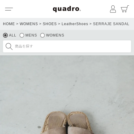
メニュー
マイペ
HOME
WOMENS
SHOES
LeatherShoes
SERRAJE SANDAL
ALL
MENS
WOMENS