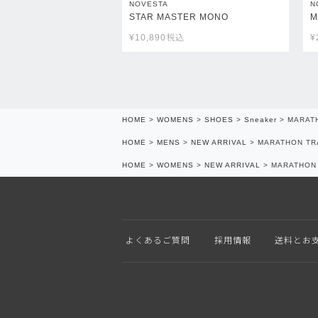
NOVESTA
N
STAR MASTER MONO
M
¥
10,890
税込
¥
HOME
WOMENS
SHOES
Sneaker
MARAT
HOME
MENS
NEW ARRIVAL
MARATHON TR
HOME
WOMENS
NEW ARRIVAL
MARATHON 
よくあるご質問
採用情報
送料とお