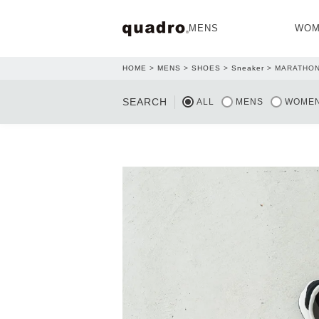
MENS
WOM
HOME
MENS
SHOES
Sneaker
MARATHON
OPEN
SEARCH
ALL
MENS
WOME
NEW ARRIVAL
NEW ARRIVAL