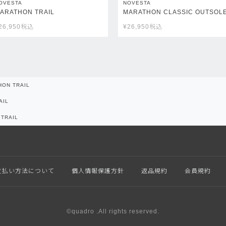
OVESTA
NOVESTA
ARATHON TRAIL
MARATHON CLASSIC OUTSOL
26,950
税込
¥
26,950
税込
HON TRAIL
AIL
TRAIL
支払い方法について
個人情報保護方針
返品規約
会員規約
©quadro .All rights reserved.