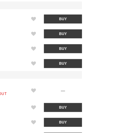
BUY
BUY
BUY
BUY
—
OUT
BUY
ック(BLACK)
BUY