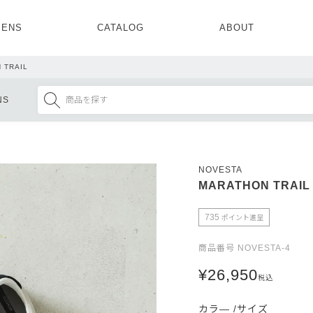
ENS
CATALOG
ABOUT
CONCEPT
NEWS
COMPANY
RECRUIT
 TRAIL
MENS ALL
WOMENS ALL
NS
TOPS
TOPS
OUTER
OUTER
SETUP
ONE PIECE
SETUP
SHOES
NOVESTA
MARATHON TRAIL
735
ポイント進呈
商品番号
NOVESTA-4
¥
26,950
税込
カラ―
サイズ