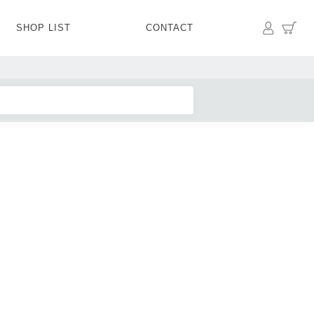
マイペ
カ
SHOP LIST
CONTACT
PANTS
BOTTOMS
SKIRT
SHOES
BAG&GOODS
BAG&GOODS