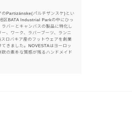
Partizánske(パルチザンスケ)とい
BATA Industrial Parkの中にひっ
。ラバーとキャンバスの製品に特化し
リー、ワーク、ラバーブーツ、ランニ
純スロバキア産のフットウェアを創業
てきました。NOVESTAはヨーロッ
東欧の素朴な質感が残るハンドメイド