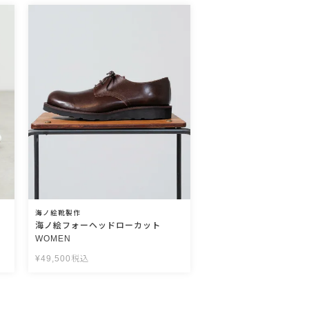
海ノ絵靴製作
海ノ絵フォーヘッドローカット
WOMEN
¥
49,500
税込