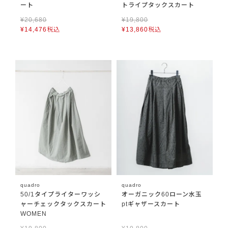
ート
トライプタックスカート
¥
20,680
¥
19,800
¥
14,476
税込
¥
13,860
税込
quadro
quadro
50/1タイプライターワッシ
オーガニック60ローン水玉
ャーチェックタックスカート
ptギャザースカート
WOMEN