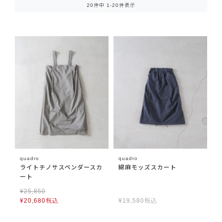
20
件中
1
-
20
件表示
quadro
quadro
ライトチノサスペンダースカ
綿麻モッズスカート
ート
¥
25,850
¥
20,680
税込
¥
19,580
税込