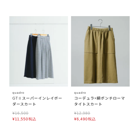
quadro
quadro
GTⅡスーパーインレイボー
コーデュラ×綿ポンチローマ
ダースカート
タイトスカート
¥
16,500
¥
12,980
¥
11,550
税込
¥
6,490
税込