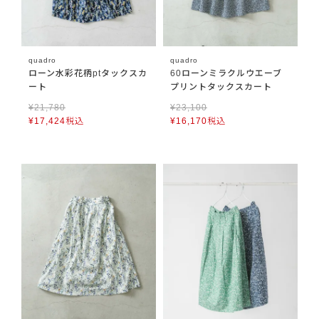
quadro
quadro
ローン水彩花柄ptタックスカ
60ローンミラクルウエーブ
ート
プリントタックスカート
¥
21,780
¥
23,100
¥
17,424
税込
¥
16,170
税込