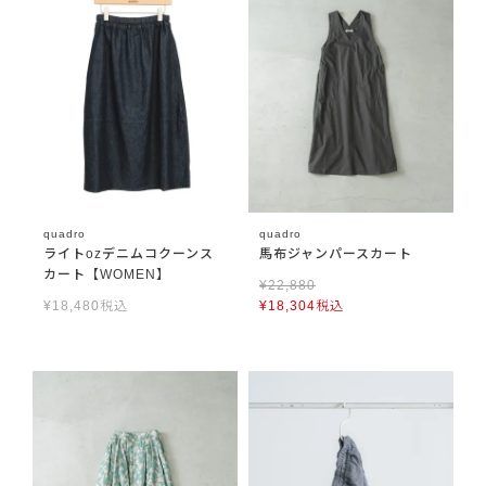
quadro
quadro
ライトozデニムコクーンス
馬布ジャンパースカート
カート【WOMEN】
¥
22,880
¥
18,480
税込
¥
18,304
税込