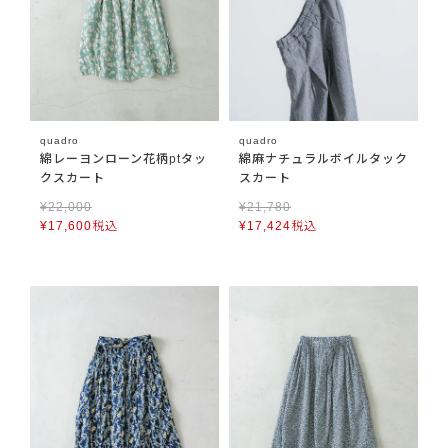
quadro
quadro
綿レーヨンローン花柄ptタッ
綿麻ナチュラルボイルタック
クスカート
スカート
¥
22,000
¥
21,780
¥
17,600
税込
¥
17,424
税込