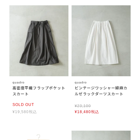
quadro
quadro
高密度平織フラップポケット
ビンテージワッシャー綿麻カ
スカート
ルゼラックダーツスカート
SOLD OUT
¥
23,100
¥
19,580
税込
¥
18,480
税込