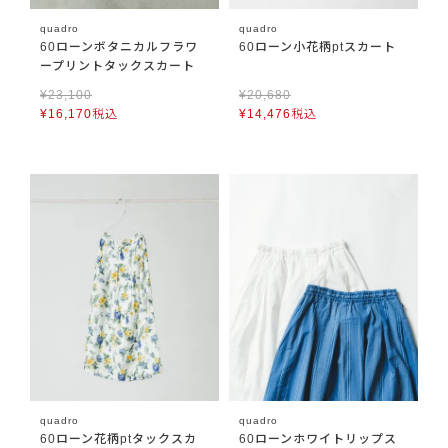
quadro
quadro
60ローンボタニカルフラワ
60ローン小花柄ptスカート
ープリントタックスカート
¥
23,100
¥
20,680
¥
16,170
税込
¥
14,476
税込
quadro
quadro
60ローン花柄ptタックスカ
60ローンホワイトリップス