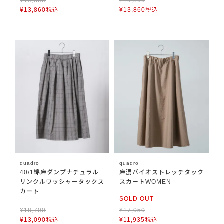
¥
19,800
¥
19,800
¥
13,860
税込
¥
13,860
税込
quadro
quadro
40/1綿麻ダンプナチュラル
麻混バイオストレッチタック
リンクルワッシャータックス
スカートWOMEN
カート
SOLD OUT
¥
18,700
¥
17,050
¥
13,090
税込
¥
11,935
税込