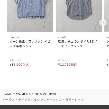
quadro
quadro
q
ローン抜染小花ptスタンドビ
綿麻ナチュラルボイルBDノ
ッグ半袖シャツ
ースリーブシャツ
¥
16,500
¥
15,950
¥
¥
13,200
税込
¥
12,760
税込
¥
HOME
WOMENS
NEW ARRIVAL
先染ストライプダブルワッシャースタンドカラーシャツ