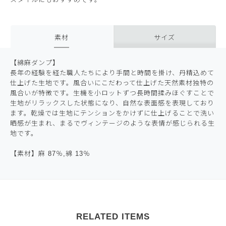
素材
サイズ
【綿麻ダンプ】
長年の経験を経た職人たちにより手間と時間を掛け、丹精込めて
仕上げた生地です。風合いにこだわって仕上げた天然素材独特の
風合いが特徴です。生機を小ロットずつ長時間揉みほぐすことで
生地がリラックスした状態になり、自然な表面感を表現しており
ます。乾燥では生地にテンションをかけずに仕上げることで洗い
晒感が生まれ、まるでヴィンテージのような表情が感じられる生
地です。
【素材】麻 87％,綿 13％
RELATED ITEMS