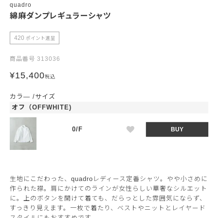
quadro
綿麻ダンプレギュラーシャツ
420
ポイント進呈
商品番号
313036
¥
15,400
税込
カラ―
サイズ
オフ（OFFWHITE)
0/F
BUY
生地にこだわった、quadroレディース定番シャツ。やや小さめに
作られた襟。肩にかけてのラインが女性らしい華奢なシルエット
に。上のボタンを開けて着ても、だらっとした雰囲気にならず、
すっきり見えます。一枚で着たり、ベストやニットとレイヤード
スタイルにもおすすめです。