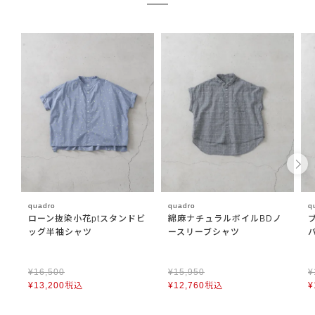
quadro
quadro
q
ローン抜染小花ptスタンドビ
綿麻ナチュラルボイルBDノ
ッグ半袖シャツ
ースリーブシャツ
¥
16,500
¥
15,950
¥
¥
13,200
税込
¥
12,760
税込
¥