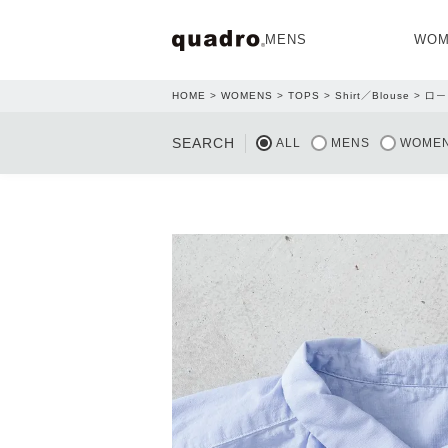
MENS
WOM
HOME
WOMENS
TOPS
Shirt／Blouse
ロー
OPEN
SEARCH
ALL
MENS
WOME
NEW ARRIVAL
NEW ARRIVAL