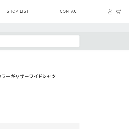
マイペ
カ
SHOP LIST
CONTACT
PANTS
BOTTOMS
SKIRT
SHOES
BAG&GOODS
BAG&GOODS
カラーギャザーワイドシャツ