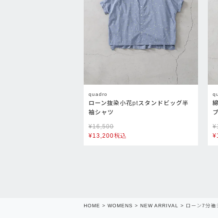
quadro
q
ローン抜染小花ptスタンドビッグ半
袖シャツ
¥
16,500
¥
¥
13,200
税込
¥
HOME
WOMENS
NEW ARRIVAL
ローン7分袖