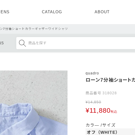
ENS
CATALOG
ABOUT
CONCEPT
NEWS
COMPANY
RECRUIT
ン7分袖ショートカラーギャザーワイドシャツ
MENS ALL
WOMENS ALL
NS
TOPS
TOPS
OUTER
OUTER
SETUP
ONE PIECE
SETUP
SHOES
quadro
ローン7分袖ショート
商品番号
318028
¥
14,850
¥
11,880
税込
カラ―
サイズ
オフ（WHITE）