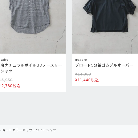
uadro
quadro
綿麻ナチュラルボイルBDノースリー
ブロード5分袖ゴムプルオーバー
ブシャツ
¥
14,300
15,950
¥
11,440
税込
12,760
税込
ショートカラーギャザーワイドシャツ