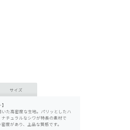
サイズ
ー】
用いた高密度な生地。パリッとしたハ
くナチュラルなシワが特長の素材で
り密度があり、上品な質感です。