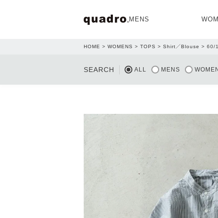
MENS
WOM
HOME
WOMENS
TOPS
Shirt／Blouse
60
OPEN
SEARCH
ALL
MENS
WOME
NEW ARRIVAL
NEW ARRIVAL