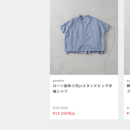
quadro
q
ローン抜染小花ptスタンドビッグ半
袖シャツ
¥
16,500
¥
¥
13,200
税込
¥