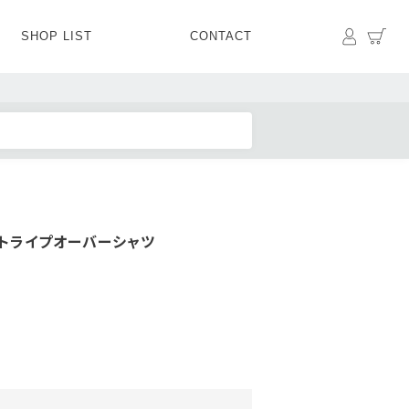
マイペ
カ
SHOP LIST
CONTACT
PANTS
BOTTOMS
SKIRT
SHOES
BAG&GOODS
BAG&GOODS
ストライプオーバーシャツ