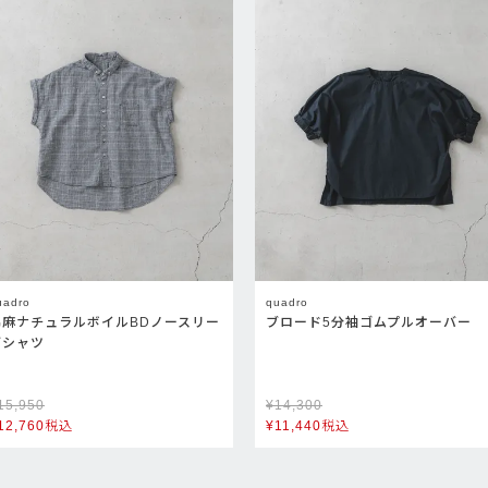
uadro
quadro
綿麻ナチュラルボイルBDノースリー
ブロード5分袖ゴムプルオーバー
ブシャツ
15,950
¥
14,300
12,760
税込
¥
11,440
税込