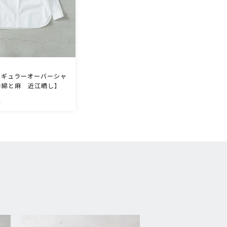
レギュラーオーバーシャ
o×綿と麻 近江晒し】
込