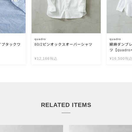
quadro
quadro
イプタックワ
80/2ピンオックスオーバーシャツ
綿麻ダンプ
ツ【quadr
¥
12,166
税込
¥
16,500
税
RELATED ITEMS