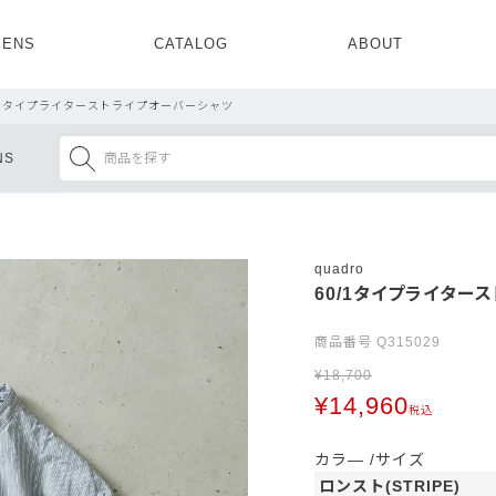
ENS
CATALOG
ABOUT
CONCEPT
NEWS
COMPANY
RECRUIT
/1タイプライターストライプオーバーシャツ
MENS ALL
WOMENS ALL
NS
TOPS
TOPS
OUTER
OUTER
SETUP
ONE PIECE
SETUP
SHOES
quadro
60/1タイプライター
商品番号
Q315029
¥
18,700
¥
14,960
税込
カラ―
サイズ
ロンスト(STRIPE)