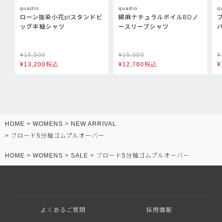
quadro
quadro
q
ローン抜染小花ptスタンドビ
綿麻ナチュラルボイルBDノ
ッグ半袖シャツ
ースリーブシャツ
¥
16,500
¥
15,950
¥
¥
13,200
税込
¥
12,760
税込
¥
HOME
WOMENS
NEW ARRIVAL
ブロード5分袖ゴムプルオーバー
HOME
WOMENS
SALE
ブロード5分袖ゴムプルオーバー
よくあるご質問
採用情報