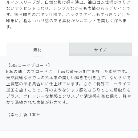
ルマンスリーブが、自然な抜け感を演出。袖口ゴム仕様がさりげ
ないアクセントになり、シンプルながらも表情のあるデザインで
す。後ろ開きのボタン仕様で、バックスタイルもすっきりとした
印象に。程よいハリ感のある素材がシルエットを美しく保ちま
す。
素材
サイズ
【50sコーマブロード】
50sの薄手のブロードに、上品な微光沢加工を施した素材です。
天然繊維ならではの糸本来の美しい輝きを引き立て、なめらかで
上質感のある風合いに仕上げています。さらに特殊マーセライズ
加工を施すことで、麻のようなシャリ感とさらりとした肌触りを
プラス。グロッシーな艶感とクリスプな清涼感を兼ね備え、軽や
かで洗練された表情が魅力です。
【素材】綿 100%