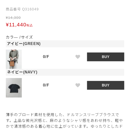
商品番号
Q316049
¥
14,300
¥
11,440
税込
カラ―
サイズ
アイビー(GREEN)
0/F
BUY
ネイビー(NAVY)
0/F
BUY
薄手のブロード素材を使用した、ドルマンスリーブブラウスで
す。上品な微光沢感と、麻のようなシャリ感をあわせ持ち、軽や
かで清涼感のある着心地に仕上がっています。ゆったりとしたド