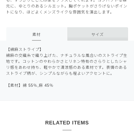
も、すっきりとした印象をプラスしてくれます。コンパクトな襟
元に、ゆとりのあるシルエット。胸ポケットがさりげないポイン
トになり、ほどよくメンズライクな雰囲気を演出します。
素材
サイズ
【綿麻ストライプ】
綿麻の交織糸で織り上げた、ナチュラルな風合いのストライプ生
地です。コットンのやわらかさとリネン特有のさらりとしたシャ
リ感をあわせ持ち、軽やかで清涼感のある素材です。表情のある
ストライプ柄が、シンプルながらも程よいアクセントに。
【素材】綿 55％,麻 45％
RELATED ITEMS