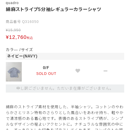
quadro
綿麻ストライプ5分袖レギュラーカラーシャツ
商品番号
Q316050
¥
15,950
¥
12,760
税込
カラ―
サイズ
ネイビー(NAVY)
0/F
—
SOLD OUT
申し訳ございません。ただいま在庫がございません。
綿麻のストライプ素材を使用した、半袖シャツ。コットンのやわ
らかさとリネン特有のさらりとした風合いをあわせ持ち、軽やか
で清涼感のある着心地です。表情のあるストライプ柄が、シンプ
ルなデザインの程よいアクセントに。ナチュラルな雰囲気の中に