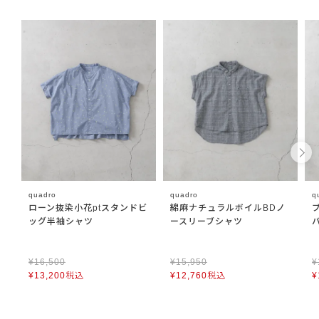
quadro
quadro
q
ローン抜染小花ptスタンドビ
綿麻ナチュラルボイルBDノ
ッグ半袖シャツ
ースリーブシャツ
¥
16,500
¥
15,950
¥
¥
13,200
税込
¥
12,760
税込
¥