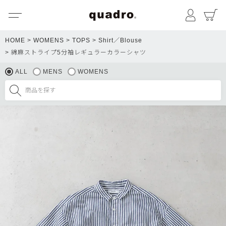
メニュー
マイペ
HOME
WOMENS
TOPS
Shirt／Blouse
綿麻ストライプ5分袖レギュラーカラーシャツ
ALL
MENS
WOMENS