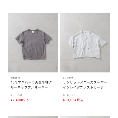
quadro
quadro
40/2マハバーラ天竺半袖ク
サンリットメローズスーパー
ルーネックプルオーバー
インレイWブレストカーデ
¥
9,350
¥
16,280
¥
7,480
税込
¥
13,024
税込