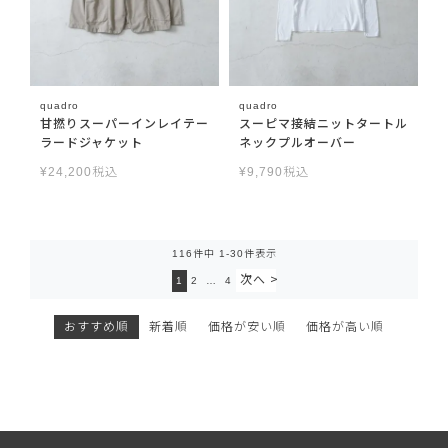
quadro
quadro
甘撚りスーパーインレイテー
スーピマ接結ニットタートル
ラードジャケット
ネックプルオーバー
¥
24,200
税込
¥
9,790
税込
116
件中
1
-
30
件表示
1
2
…
4
おすすめ順
新着順
価格が安い順
価格が高い順