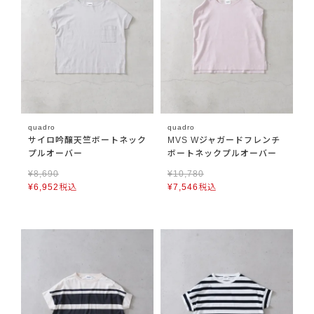
quadro
quadro
サイロ吟醸天竺ボートネック
MVS Wジャガードフレンチ
プルオーバー
ボートネックプルオーバー
¥
8,690
¥
10,780
¥
6,952
税込
¥
7,546
税込