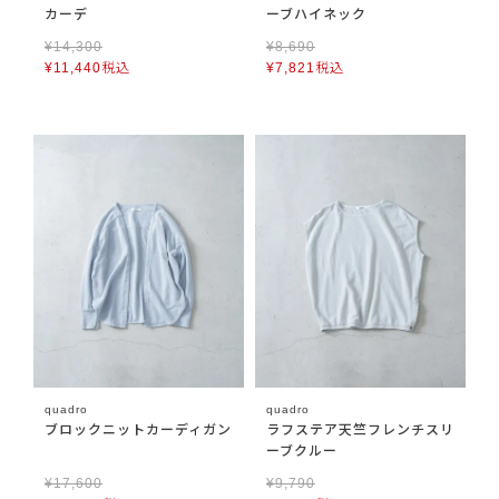
カーデ
ーブハイネック
¥
14,300
¥
8,690
¥
11,440
税込
¥
7,821
税込
quadro
quadro
ブロックニットカーディガン
ラフステア天竺フレンチスリ
ーブクルー
¥
17,600
¥
9,790