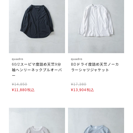
quadro
quadro
60/2スーピマ度詰め天竺9分
BDドライ度詰め天竺ノーカ
袖ヘンリーネックプルオーバ
ラーシャツジャケット
ー
¥
14,850
¥
17,380
¥
11,880
税込
¥
13,904
税込