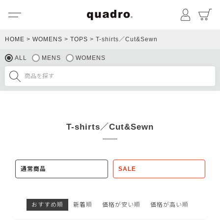
メニュー
マイペ
HOME
WOMENS
TOPS
T-shirts／Cut&Sewn
ALL
MENS
WOMENS
T-shirts／Cut&Sewn
通常商品
SALE
おすすめ順
新着順
価格が安い順
価格が高い順