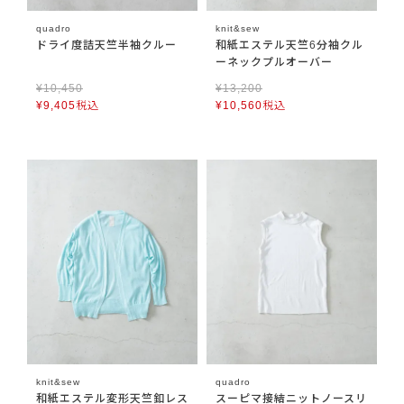
quadro
knit&sew
ドライ度詰天竺半袖クルー
和紙エステル天竺6分袖クル
ーネックプルオーバー
¥
10,450
¥
13,200
¥
9,405
税込
¥
10,560
税込
knit&sew
quadro
和紙エステル変形天竺釦レス
スーピマ接結ニットノースリ