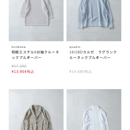
knit&sew
quadro
和紙エステル6分袖クルーネ
16/1BDカルゼ ラグランク
ックプルオーバー
ルーネックプルオーバー
¥
17,380
¥
13,904
税込
¥
14,080
税込