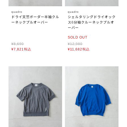
quadro
quadro
ドライ天竺ボーダー半袖クル
シェルタリングドライオック
ーネックプルオーバー
ス6分袖クルーネックプルオ
ーバー
SOLD OUT
¥
8,690
¥
12,980
¥
7,821
税込
¥
11,682
税込