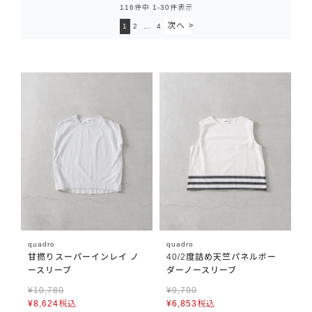
116
件中
1
-
30
件表示
1
2
…
4
quadro
quadro
甘撚りスーパーインレイ ノ
40/2度詰め天竺パネルボー
ースリーブ
ダーノースリーブ
¥
10,780
¥
9,790
¥
8,624
税込
¥
6,853
税込