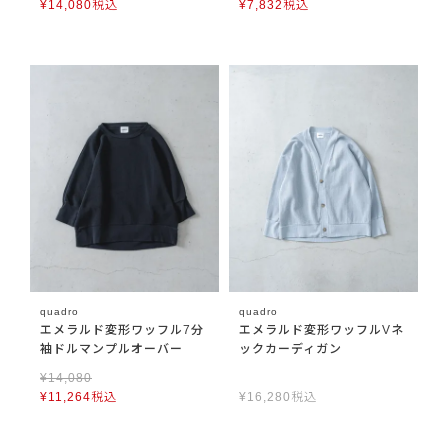
¥
14,080
税込
¥
7,832
税込
quadro
quadro
エメラルド変形ワッフル7分
エメラルド変形ワッフルVネ
袖ドルマンプルオーバー
ックカーディガン
¥
14,080
¥
11,264
税込
¥
16,280
税込