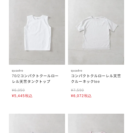
quadro
quadro
70/2コンパクトクールロー
コンパクトクルローレル天竺
レル天竺タンクトップ
クルーネックtee
¥
6,050
¥
7,590
¥
5,445
税込
¥
6,072
税込