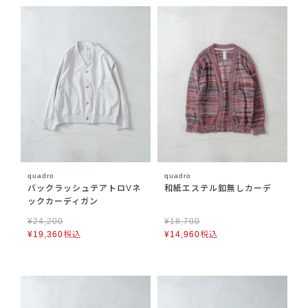
quadro
quadro
バックラッシュテアトロVネ
和紙エステル釦無しカーデ
ックカーディガン
¥
24,200
¥
18,700
¥
19,360
税込
¥
14,960
税込