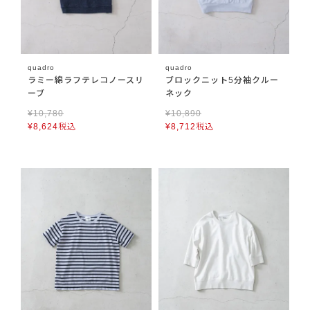
quadro
quadro
ラミー綿ラフテレコノースリ
ブロックニット5分袖クルー
ーブ
ネック
¥
10,780
¥
10,890
¥
8,624
税込
¥
8,712
税込