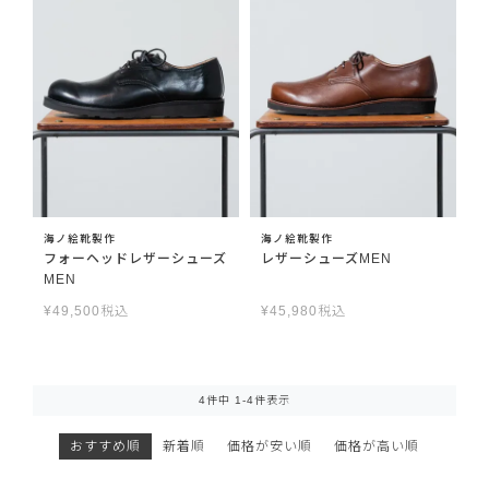
海ノ絵靴製作
海ノ絵靴製作
フォーヘッドレザーシューズ
レザーシューズMEN
MEN
¥
49,500
税込
¥
45,980
税込
4
件中
1
-
4
件表示
おすすめ順
新着順
価格が安い順
価格が高い順