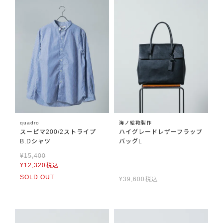
quadro
海ノ絵鞄製作
スーピマ200/2ストライプ
ハイグレードレザーフラップ
B.Dシャツ
バッグL
¥
15,400
¥
12,320
税込
SOLD OUT
¥
39,600
税込