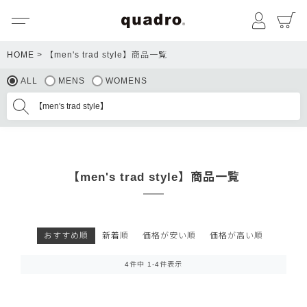
メニュー
マイペ
HOME
【men's trad style】商品一覧
ALL
MENS
WOMENS
【men's trad style】商品一覧
おすすめ順
新着順
価格が安い順
価格が高い順
4
件中
1
-
4
件表示