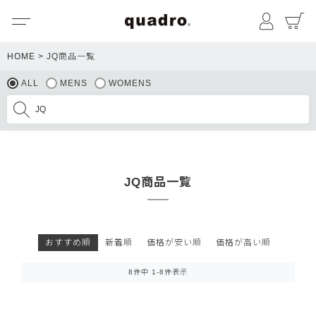
メニュー
マイペ
HOME
JQ商品一覧
ALL
MENS
WOMENS
JQ商品一覧
おすすめ順
新着順
価格が安い順
価格が高い順
8
件中
1
-
8
件表示