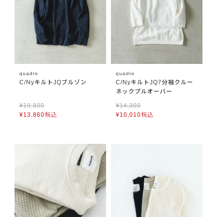
quadro
quadro
C/NyキルトJQブルゾン
C/NyキルトJQ7分袖クルー
ネックプルオーバー
¥
19,800
¥
14,300
¥
13,860
税込
¥
10,010
税込