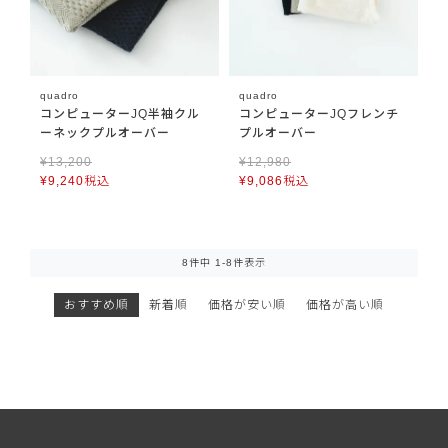
quadro
quadro
コンピューターJQ半袖クル
コンピューターJQフレンチ
ーネックプルオーバー
プルオーバー
¥
13,200
¥
12,980
¥
9,240
税込
¥
9,086
税込
8
件中
1
-
8
件表示
おすすめ順
新着順
価格が安い順
価格が高い順