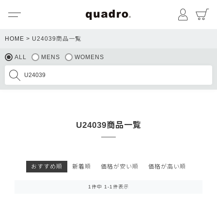
メニュー
マイペ
HOME
U24039商品一覧
ALL
MENS
WOMENS
U24039商品一覧
おすすめ順
新着順
価格が安い順
価格が高い順
1
件中
1
-
1
件表示