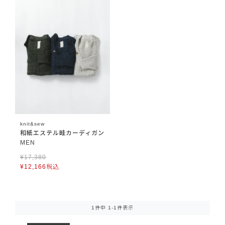
knit&sew
和紙エステル畦カーディガン
MEN
¥
17,380
¥
12,166
税込
1
件中
1
-
1
件表示