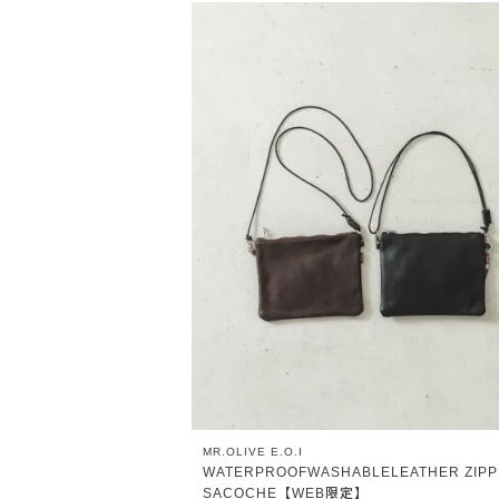
MR.OLIVE E.O.I
WATERPROOFWASHABLELEATHER ZIP
SACOCHE【WEB限定】