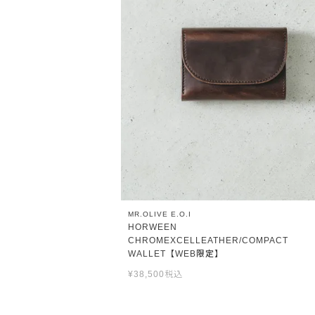
MR.OLIVE E.O.I
HORWEEN
CHROMEXCELLEATHER/COMPACT
WALLET【WEB限定】
¥
38,500
税込