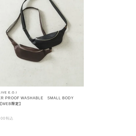
IVE E.O.I
ER PROOF WASHABLE SMALL BODY
【WEB限定】
600
税込