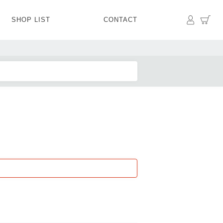
マイペ
カ
SHOP LIST
CONTACT
PANTS
BOTTOMS
SKIRT
SHOES
BAG&GOODS
BAG&GOODS