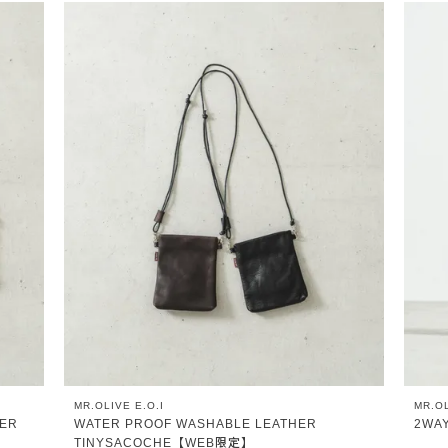
MR.OLIVE E.O.I
MR.OL
PER
WATER PROOF WASHABLE LEATHER
2WA
TINYSACOCHE【WEB限定】