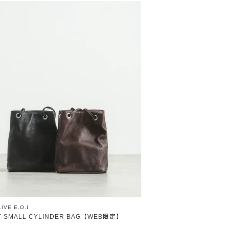
IVE E.O.I
Y SMALL CYLINDER BAG【WEB限定】