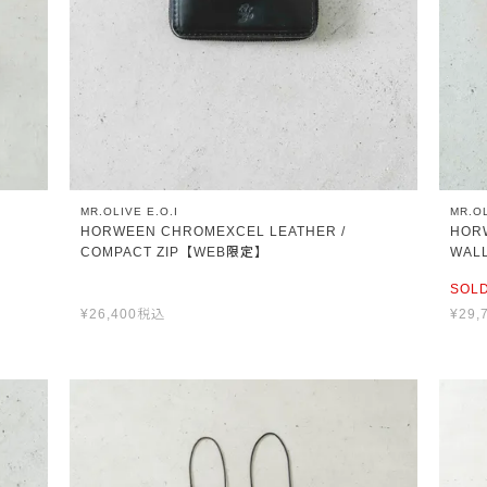
MR.OLIVE E.O.I
MR.OL
HORWEEN CHROMEXCEL LEATHER /
HOR
COMPACT ZIP【WEB限定】
WAL
SOL
¥
26,400
税込
¥
29,