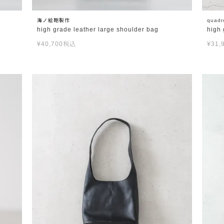
海ノ絵鞄製作
quadr
high grade leather large shoulder bag
high 
¥
40,700
税込
¥
31,