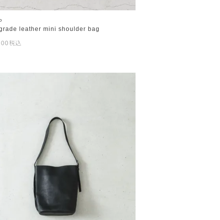
o
grade leather mini shoulder bag
900
税込