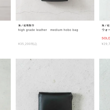
海ノ絵鞄製作
海ノ絵
high grade leather medium hobo bag
ウォ
SOL
¥
35,200
税込
¥
29,