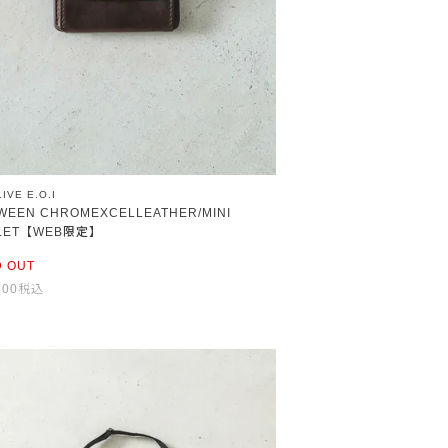
IVE E.O.I
WEEN CHROMEXCELLEATHER/MINI
LET【WEB限定】
D OUT
700
税込