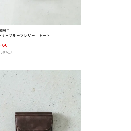
鞄製作
ータープルーフレザー トート
D OUT
700
税込