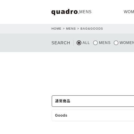
MENS
WOM
HOME
MENS
BAG&GOODS
OPEN
SEARCH
ALL
MENS
WOME
NEW ARRIVAL
NEW ARRIVAL
通常商品
Goods