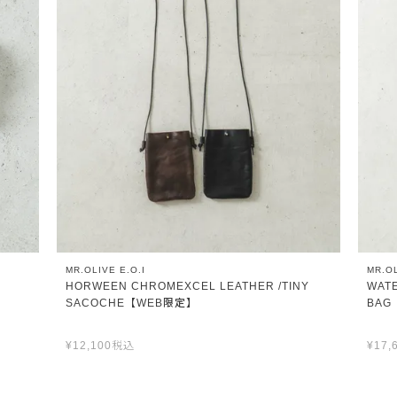
MR.OLIVE E.O.I
MR.OL
HORWEEN CHROMEXCEL LEATHER /TINY
WAT
SACOCHE【WEB限定】
BAG
¥
12,100
税込
¥
17,