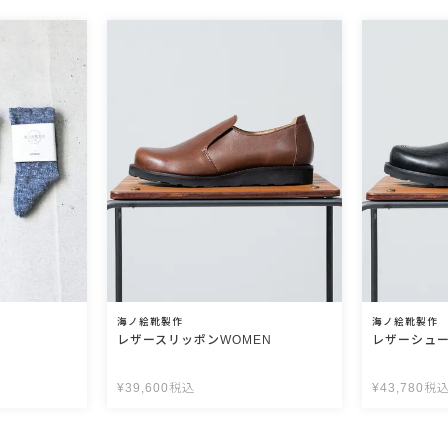
海ノ絵靴製作
海ノ絵靴製作
レザースリッポンWOMEN
レザーシュー
¥
39,600
税込
¥
43,780
税