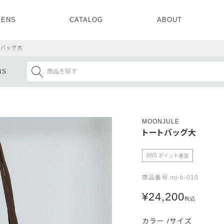
ENS
CATALOG
ABOUT
CONCEPT
NEWS
COMPANY
RECRUIT
トバッグ大
MENS ALL
WOMENS ALL
NS
TOPS
TOPS
OUTER
OUTER
SETUP
ONE PIECE
SETUP
SHOES
MOONJULE
トートバッグ大
660
ポイント進呈
商品番号
mj-b-010
¥
24,200
税込
カラー
サイズ