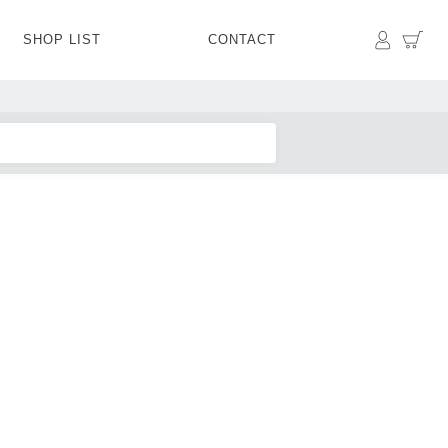
マイペ
カ
SHOP LIST
CONTACT
PANTS
BOTTOMS
SKIRT
SHOES
BAG&GOODS
BAG&GOODS