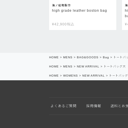
海ノ絵鞄製作
海
high grade leather boston bag
h
b
¥
42,900
税込
¥
HOME
MENS
BAG&GOODS
Bag
トートバ
HOME
MENS
NEW ARRIVAL
トートバッグ大
HOME
WOMENS
NEW ARRIVAL
トートバッグ
よくあるご質問
採用情報
送料とお