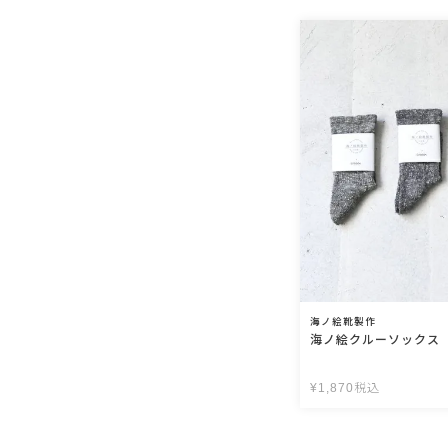
海ノ絵靴製作
海ノ絵クルーソックス
¥
1,870
税込