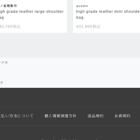
ノ絵鞄製作
quadro
igh grade leather large shoulder
high grade leather mini shoulde
ag
bag
40,700
税込
¥
31,900
税込
ッグ大
大
支払い方法について
個人情報保護方針
返品規約
会員規約