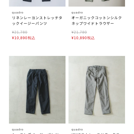
quadro
quadro
リネンレーヨンストレッチタ
オーガニックコットンシルク
ックイージーパンツ
ネップワイドトラウザー
¥
21,780
¥
21,780
¥
10,890
税込
¥
10,890
税込
quadro
quadro