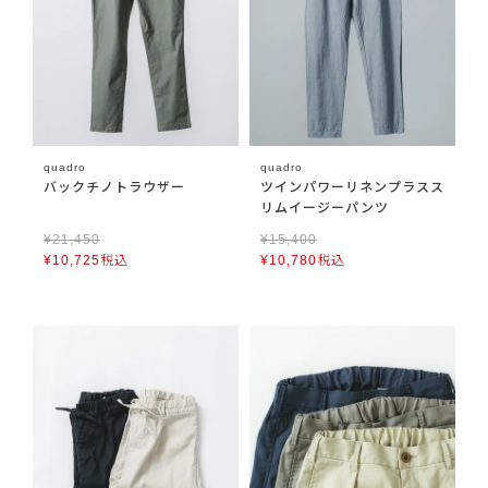
quadro
quadro
バックチノトラウザー
ツインパワーリネンプラスス
リムイージーパンツ
¥
21,450
¥
15,400
¥
10,725
税込
¥
10,780
税込