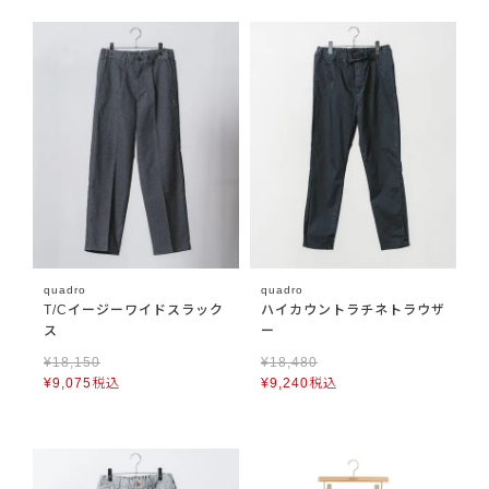
quadro
quadro
T/Cイージーワイドスラック
ハイカウントラチネトラウザ
ス
ー
¥
18,150
¥
18,480
¥
9,075
税込
¥
9,240
税込