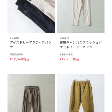
quadro
quadro
アイスドビーアクティブパン
綿麻キャンバススラッシュポ
ツ
ケットイージーパンツ
¥
25,080
¥
18,480
¥
12,540
税込
¥
12,936
税込