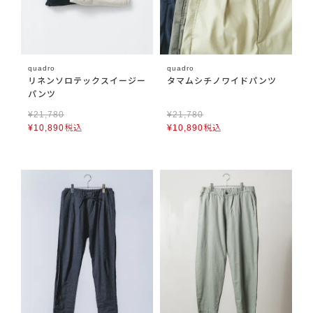
quadro
quadro
リネンソロテックスイージー
タマムシチノワイドパンツ
パンツ
¥
21,780
¥
21,780
¥
10,890
税込
¥
10,890
税込