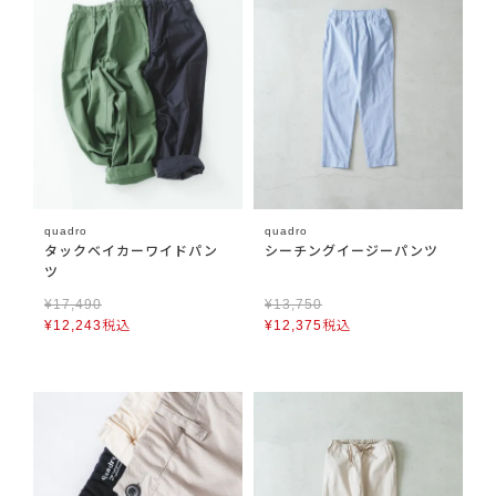
quadro
quadro
タックベイカーワイドパン
シーチングイージーパンツ
ツ
¥
17,490
¥
13,750
¥
12,243
税込
¥
12,375
税込