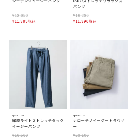
シーチングイージーパンツ
ISKOストレッチリラックス
パンツ
¥
12,650
¥
16,280
¥
11,385
税込
¥
11,396
税込
quadro
quadro
綿麻ライトストレッチタック
ナローチノイージートラウザ
イージーパンツ
ー
¥
16,500
¥
23,100