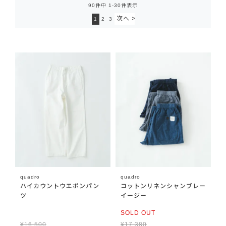
90
件中
1
-
30
件表示
1
2
3
quadro
quadro
ハイカウントウエポンパン
コットンリネンシャンブレー
ツ
イージー
SOLD OUT
¥
16,500
¥
17,380