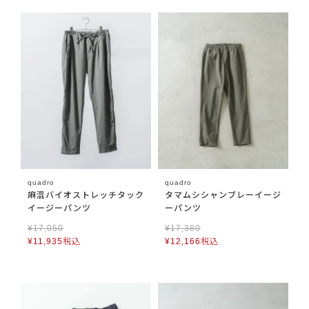
quadro
quadro
麻混バイオストレッチタック
タマムシシャンブレーイージ
イージーパンツ
ーパンツ
¥
17,050
¥
17,380
¥
11,935
税込
¥
12,166
税込