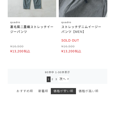
quadro
quadro
裏毛風二重織ストレッチイー
ストレッチデニムイージー
ジーパンツ
パンツ【MEN】
SOLD OUT
¥
16,500
¥
16,500
¥
13,200
税込
¥
13,200
税込
90
件中
1
-
30
件表示
1
2
3
おすすめ順
新着順
価格が安い順
価格が高い順