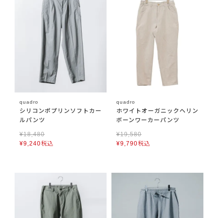
quadro
quadro
シリコンポプリンソフトカー
ホワイトオーガニックヘリン
ルパンツ
ボーンワーカーパンツ
¥
18,480
¥
19,580
¥
9,240
税込
¥
9,790
税込