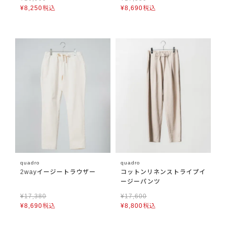
¥
8,250
税込
¥
8,690
税込
quadro
quadro
2wayイージートラウザー
コットンリネンストライプイ
ージーパンツ
¥
17,380
¥
17,600
¥
8,690
税込
¥
8,800
税込