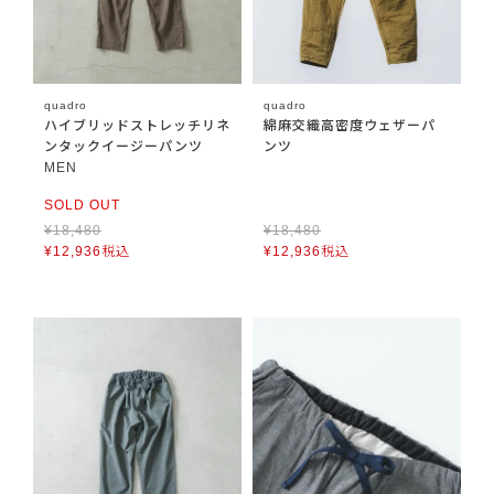
quadro
quadro
ハイブリッドストレッチリネ
綿麻交織高密度ウェザーパ
ンタックイージーパンツ
ンツ
MEN
SOLD OUT
¥
18,480
¥
18,480
¥
12,936
税込
¥
12,936
税込