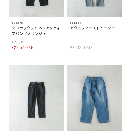
quadro
quadro
ソロテックスリネンアクティ
アウトファーストイージー
ブパンツメランジュ
¥
25,080
¥
22,572
税込
¥
22,000
税込