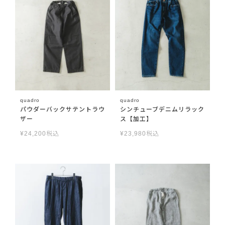
quadro
quadro
パウダーバックサテントラウ
シンチューブデニムリラック
ザー
ス【加工】
¥
24,200
税込
¥
23,980
税込