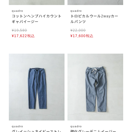
quadro
quadro
コットンヘンプハイカウント
トロピカルウール2wayカー
ギャバイージー
ルパンツ
¥
19,580
¥
22,000
¥
17,622
税込
¥
17,600
税込
quadro
quadro
グレイッシュネイビーストレ
硫化グレーデニムイージー