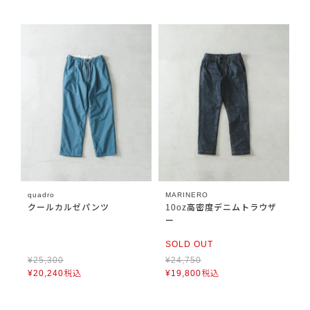
quadro
MARINERO
クールカルゼパンツ
10oz高密度デニムトラウザ
ー
SOLD OUT
¥
25,300
¥
24,750
¥
20,240
税込
¥
19,800
税込