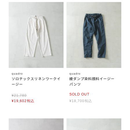
quadro
quadro
ソロテックスリネンワークイ
綾ダンプ染料顔料イージー
ージー
パンツ
SOLD OUT
¥
21,780
¥
19,602
税込
¥
18,700
税込