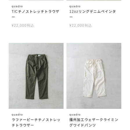
quadro
quadro
T/Cチノストレッチトラウザ
12ozリングデニムペインタ
ー
ー
¥
22,000
税込
¥
22,000
税込
quadro
quadro
ラファーピーチチノストレッ
播州加工ウェザークライミン
チトラウザー
グワイドパンツ