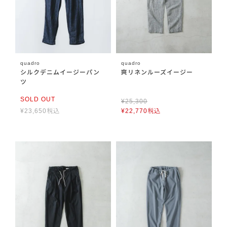
quadro
quadro
シルクデニムイージーパン
爽リネンルーズイージー
ツ
SOLD OUT
¥
25,300
¥
23,650
税込
¥
22,770
税込