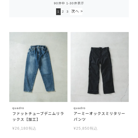
90
件中
1
-
30
件表示
1
2
3
quadro
quadro
ファットチューブデニムリラ
アーミーオックスミリタリー
ックス【加工】
パンツ
¥
26,180
税込
¥
25,850
税込