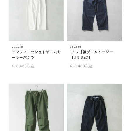
quadro
quadro
アンフィニッシュドデニムセ
12oz甘織デニムイージー
ーラーパンツ
【UNISEX】
¥
18,480
税込
¥
18,480
税込