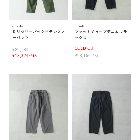
quadro
quadro
ミリタリーバックサテンスノ
ファットチューブデニムリラ
ーパンツ
ックス
SOLD OUT
¥
26,180
¥
18,326
税込
¥
18,150
税込