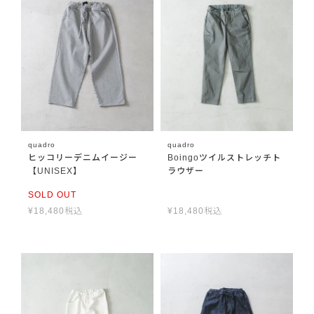
quadro
quadro
ヒッコリーデニムイージー
Boingoツイルストレッチト
【UNISEX】
ラウザー
SOLD OUT
¥
18,480
税込
¥
18,480
税込