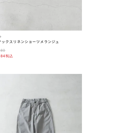
o
テックスリネンショーツメランジュ
480
784
税込