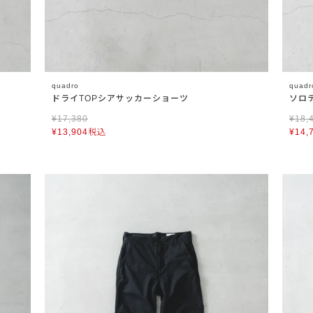
quadro
quadr
ドライTOPシアサッカーショーツ
ソロ
¥
17,380
¥
18,
¥
13,904
税込
¥
14,