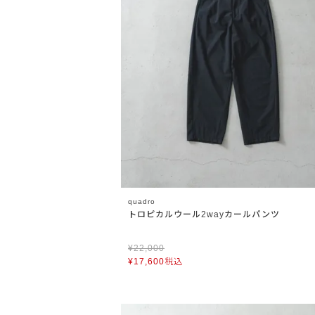
quadro
トロピカルウール2wayカールパンツ
¥
22,000
¥
17,600
税込