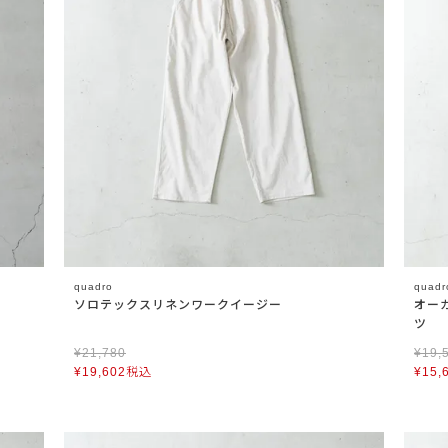
quadro
quadr
ソロテックスリネンワークイージー
オー
ツ
¥
21,780
¥
19,
¥
19,602
税込
¥
15,