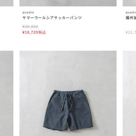
quadro
quadr
サマーウールシアサッカーパンツ
播州
¥
20,900
¥
16,720
税込
¥
21,