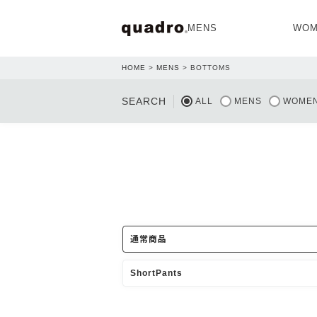
MENS
WOM
HOME
MENS
BOTTOMS
OPEN
SEARCH
ALL
MENS
WOME
NEW ARRIVAL
NEW ARRIVAL
通常商品
ShortPants