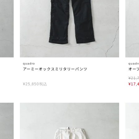
quadro
quadr
アーミーオックスミリタリーパンツ
オー
¥
21,
¥
25,850
税込
¥
17,