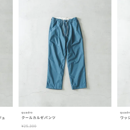
quadro
quadr
ジュ
クールカルゼパンツ
ワッ
¥
25,300