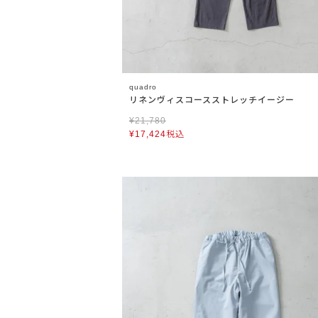
quadro
リネンヴィスコースストレッチイージー
¥
21,780
¥
17,424
税込