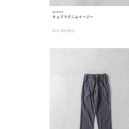
quadro
キュプラデニムイージー
¥
20,900
税込