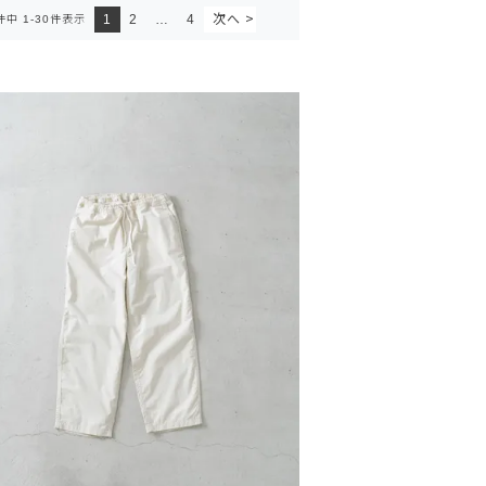
1
2
…
4
件中
1
-
30
件表示