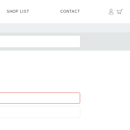
マイペ
カ
SHOP LIST
CONTACT
PANTS
BOTTOMS
SKIRT
SHOES
BAG&GOODS
BAG&GOODS
s