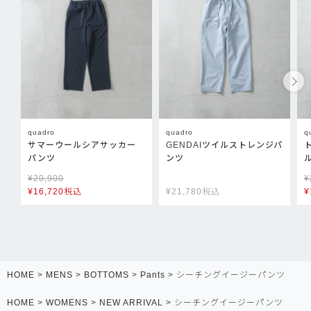
quadro
quadro
q
サマーウールシアサッカー
GENDAIツイルストレンジパ
パンツ
ンツ
¥
20,900
¥
¥
16,720
税込
¥
21,780
税込
¥
HOME
MENS
BOTTOMS
Pants
シーチングイージーパンツ
HOME
WOMENS
NEW ARRIVAL
シーチングイージーパンツ