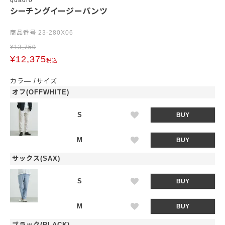
quadro
シーチングイージーパンツ
商品番号
23-280X06
¥
13,750
¥
12,375
税込
カラ―
サイズ
オフ(OFFWHITE)
S
BUY
M
BUY
サックス(SAX)
S
BUY
M
BUY
ブラック(BLACK)