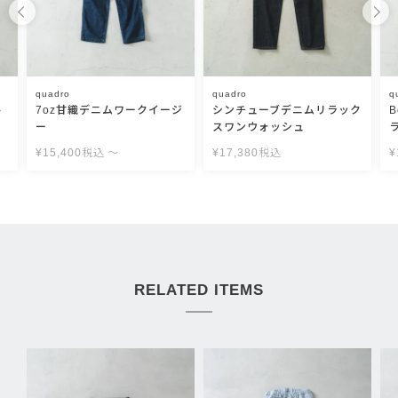
quadro
quadro
q
ト
7oz甘織デニムワークイージ
シンチューブデニムリラック
ー
スワンウォッシュ
¥
15,400
税込
〜
¥
17,380
税込
¥
RELATED ITEMS