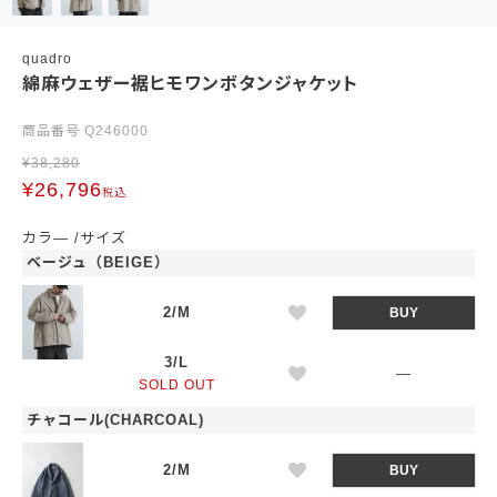
quadro
綿麻ウェザー裾ヒモワンボタンジャケット
商品番号
Q246000
¥
38,280
¥
26,796
税込
カラ―
サイズ
ベージュ（BEIGE）
2/M
BUY
3/L
—
SOLD OUT
チャコール(CHARCOAL)
2/M
BUY