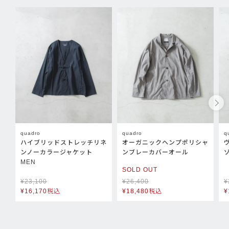
quadro
quadro
q
ハイブリッドストレッチリネ
オーガニックヘンプポリシャ
ンノーカラージャケット
ンブレーカバーオール
MEN
SOLD OUT
¥
23,100
¥
26,400
¥
¥
16,170
税込
¥
18,480
税込
¥