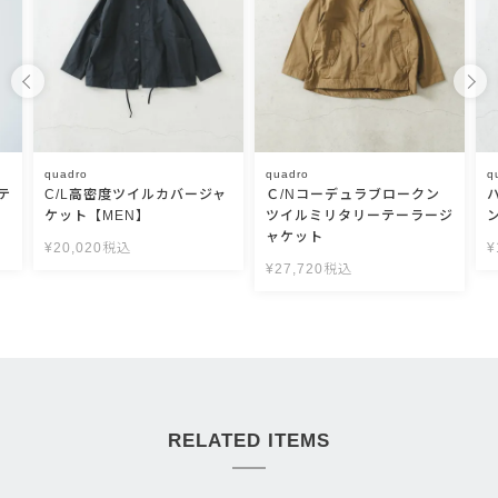
quadro
quadro
q
テ
C/L高密度ツイルカバージャ
Ｃ/Nコーデュラブロークン
ケット【MEN】
ツイルミリタリーテーラージ
ャケット
¥
20,020
税込
¥
¥
27,720
税込
RELATED ITEMS