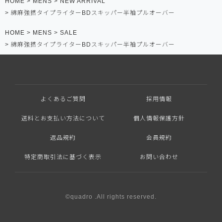
HOME
MENS
NEW ARRIVAL
綿麻強撚タイプライターBDスキッパー半袖プルオーバー
HOME
MENS
SALE
綿麻強撚タイプライターBDスキッパー半袖プルオーバー
よくあるご質問
採用情報
送料とお支払い方法について
個人情報保護方針
返品規約
会員規約
特定商取引法に基づく表示
お問い合わせ
©quadro .All rights reserved.