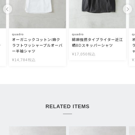
quadro
quadro
q
ク
オーガニックコットン/麻ク
綿麻強撚タイプライター近江
シ
ラフトワッシャープルオーバ
晒BDスキッパーシャツ
ー半袖シャツ
¥
17,050
税込
¥
14,784
税込
¥
RELATED ITEMS