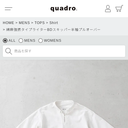
メニュー
マイペ
HOME
MENS
TOPS
Shirt
綿麻強撚タイプライターBDスキッパー半袖プルオーバー
ALL
MENS
WOMENS