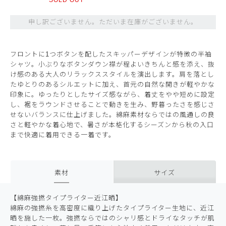
申し訳ございません。ただいま在庫がございません。
フロントに1つボタンを配したスキッパーデザインが特徴の半袖
シャツ。小ぶりなボタンダウン襟が程よいきちんと感を添え、抜
け感のある大人のリラックススタイルを演出します。肩を落とし
たゆとりのあるシルエットに加え、首元の自然な開きが軽やかな
印象に。ゆったりとしたサイズ感ながら、着丈をやや短めに設定
し、裾をラウンドさせることで動きを生み、野暮ったさを感じさ
せないバランスに仕上げました。綿麻素材ならではの風通しの良
さと軽やかな着心地で、暑さが本格化するシーズンから秋の入口
まで快適に着用できる一着です。
素材
サイズ
【綿麻強撚タイプライター近江晒】
綿麻の強撚糸を高密度に織り上げたタイプライター生地に、近江
晒を施した一枚。強撚ならではのシャリ感とドライなタッチが肌