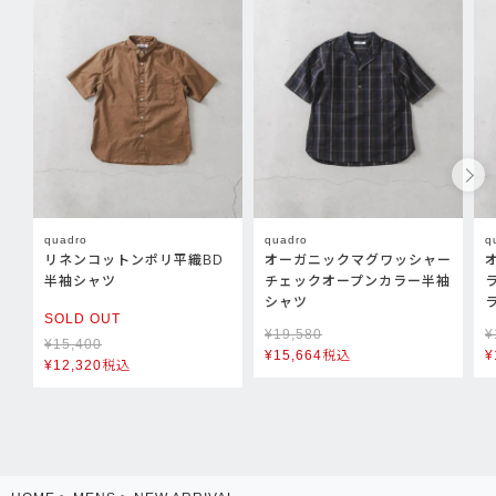
quadro
quadro
q
リネンコットンポリ平織BD
オーガニックマグワッシャー
半袖シャツ
チェックオープンカラー半袖
シャツ
SOLD OUT
¥
19,580
¥
¥
15,400
¥
15,664
税込
¥
¥
12,320
税込