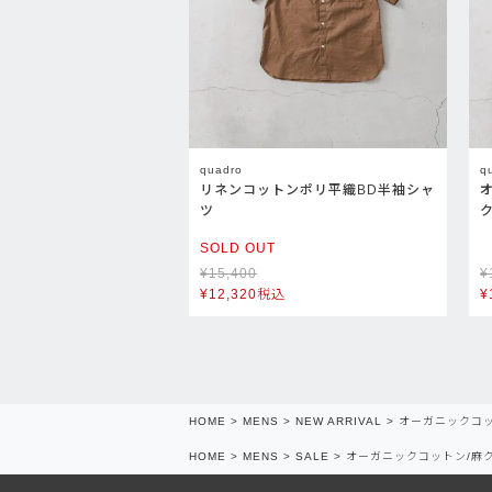
quadro
q
リネンコットンポリ平織BD半袖シャ
ツ
SOLD OUT
¥
15,400
¥
¥
12,320
税込
¥
HOME
MENS
NEW ARRIVAL
オーガニックコ
HOME
MENS
SALE
オーガニックコットン/麻