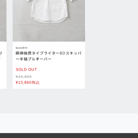
quadro
ワ
綿麻強撚タイプライターBDスキッパ
ツ
ー半袖プルオーバー
SOLD OUT
¥
15,400
¥
13,860
税込