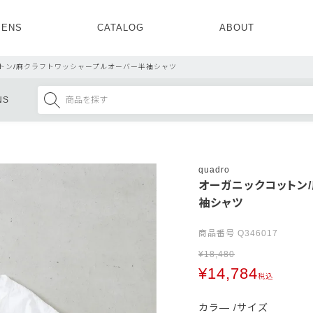
ENS
CATALOG
ABOUT
CONCEPT
NEWS
COMPANY
RECRUIT
トン/麻クラフトワッシャープルオーバー半袖シャツ
MENS ALL
WOMENS ALL
NS
TOPS
TOPS
OUTER
OUTER
SETUP
ONE PIECE
SETUP
SHOES
quadro
オーガニックコットン
袖シャツ
商品番号
Q346017
¥
18,480
¥
14,784
税込
カラ―
サイズ