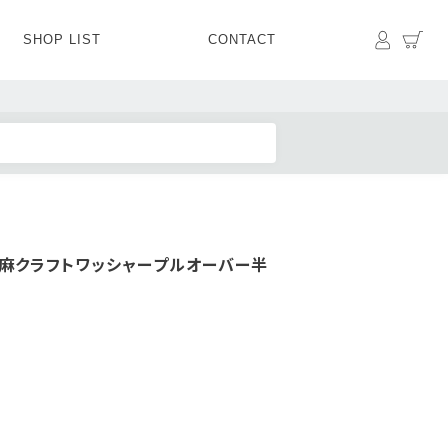
マイペ
カ
SHOP LIST
CONTACT
PANTS
BOTTOMS
SKIRT
SHOES
BAG&GOODS
BAG&GOODS
/麻クラフトワッシャープルオーバー半