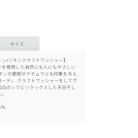
サイズ
トン/リネンクラフトワッシャー】
ンを使用した自然にも人にもやさしい
リネンの節感がナチュラルな印象を与え
ロード。 クラフトワッシャーをしてヴ
凹凸のシワとリラックスした天日干し
た。
6％