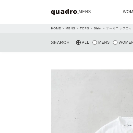
MENS
WOM
HOME
MENS
TOPS
Shirt
オーガニックコッ
OPEN
SEARCH
ALL
MENS
WOME
NEW ARRIVAL
NEW ARRIVAL