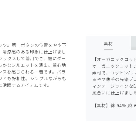
素材
ャツ。第一ボタンの位置をやや下
、清涼感のある印象に仕上げまし
ラックスして着用でき、裾にダー
【オーガニックコッ
らかなシルエットを演出。着心地
オーガニックコット
ンスを感じられる一着です。バラ
素材で、コットン/
ツとも好相性。シンプルながらも
るやや薄手の先染ブ
に活躍するアイテムです。
ィンテージライクな
風合いに仕上げまし
【素材】綿 94％,麻 