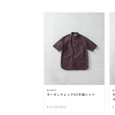
quadro
q
タータンチェックBD半袖シャツ
¥
13,904
税込
¥