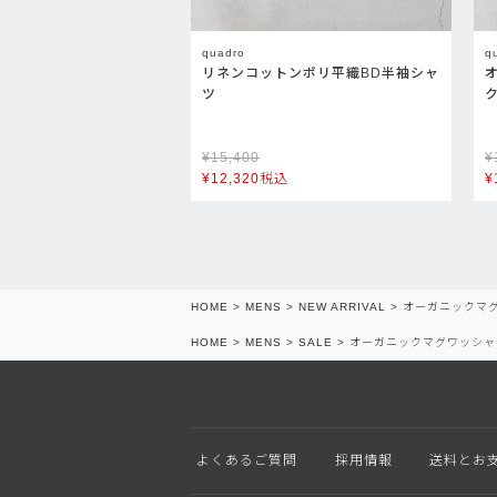
quadro
q
リネンコットンポリ平織BD半袖シャ
ツ
¥
15,400
¥
¥
12,320
税込
¥
HOME
MENS
NEW ARRIVAL
オーガニックマ
HOME
MENS
SALE
オーガニックマグワッシャ
よくあるご質問
採用情報
送料とお