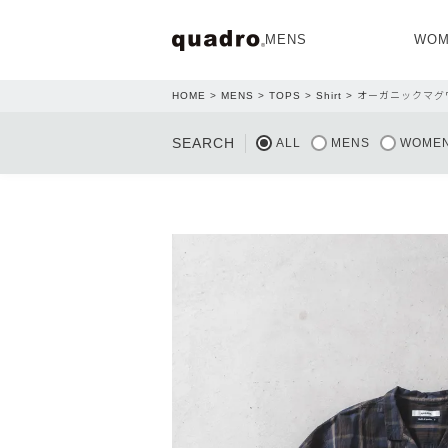
MENS
WOM
HOME
MENS
TOPS
Shirt
オーガニックマグ
OPEN
SEARCH
ALL
MENS
WOME
NEW ARRIVAL
NEW ARRIVAL