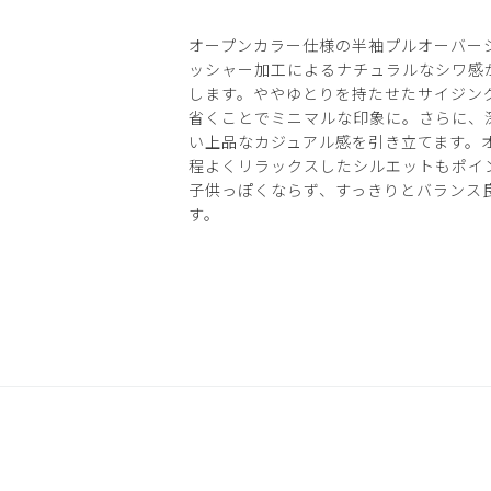
オープンカラー仕様の半袖プルオーバー
ッシャー加工によるナチュラルなシワ感
します。ややゆとりを持たせたサイジン
省くことでミニマルな印象に。さらに、
い上品なカジュアル感を引き立てます。
程よくリラックスしたシルエットもポイ
子供っぽくならず、すっきりとバランス
す。