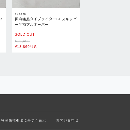
quadro
ワ
綿麻強撚タイプライターBDスキッパ
ツ
ー半袖プルオーバー
SOLD OUT
¥
15,400
¥
13,860
税込
特定商取引法に基づく表示
お問い合わせ