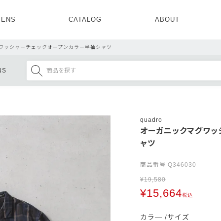
ENS
CATALOG
ABOUT
CONCEPT
NEWS
COMPANY
RECRUIT
ワッシャーチェックオープンカラー半袖シャツ
MENS ALL
WOMENS ALL
NS
TOPS
TOPS
OUTER
OUTER
SETUP
ONE PIECE
SETUP
SHOES
quadro
オーガニックマグワッ
ャツ
商品番号
Q346030
¥
19,580
¥
15,664
税込
カラ―
サイズ