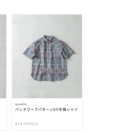
quadro
ェ
パッチワークパターンBD半袖シャツ
¥
14,080
税込