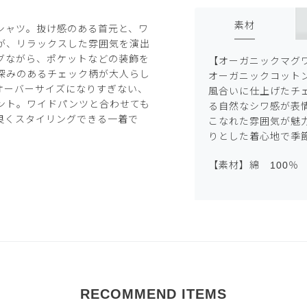
素材
シャツ。抜け感のある首元と、ワ
が、リラックスした雰囲気を演出
グながら、ポケットなどの装飾を
【オーガニックマグ
深みのあるチェック柄が大人らし
オーガニックコット
オーバーサイズになりすぎない、
風合いに仕上げたチ
ント。ワイドパンツと合わせても
る自然なシワ感が表
良くスタイリングできる一着で
こなれた雰囲気が魅
りとした着心地で季
【素材】綿 100％
RECOMMEND ITEMS