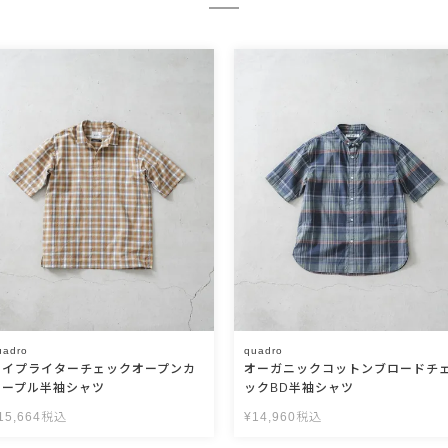
uadro
quadro
タイプライターチェックオープンカ
オーガニックコットンブロードチ
ラープル半袖シャツ
ックBD半袖シャツ
15,664
税込
¥
14,960
税込