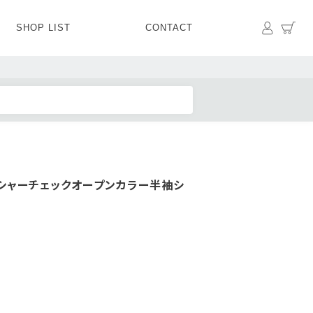
マイペ
カ
SHOP LIST
CONTACT
PANTS
BOTTOMS
SKIRT
SHOES
BAG&GOODS
BAG&GOODS
シャーチェックオープンカラー半袖シ