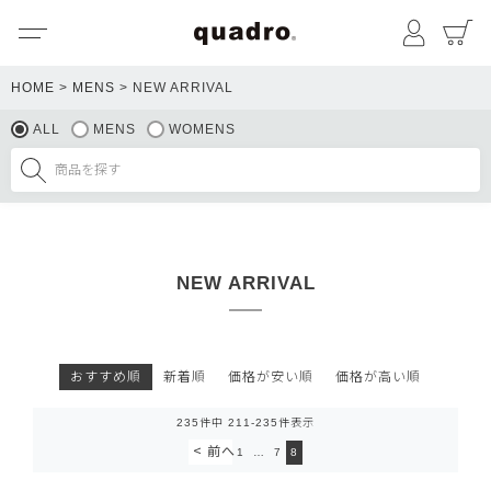
メニュー
マイペ
HOME
MENS
NEW ARRIVAL
ALL
MENS
WOMENS
NEW ARRIVAL
おすすめ順
新着順
価格が安い順
価格が高い順
235
件中
211
-
235
件表示
1
…
7
8