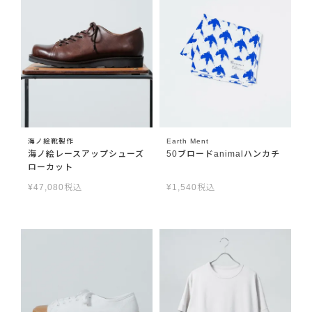
海ノ絵靴製作
Earth Ment
海ノ絵レースアップシューズ
50ブロードanimalハンカチ
ローカット
¥
47,080
税込
¥
1,540
税込