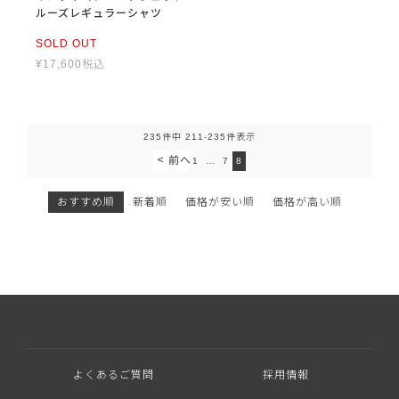
ルーズレギュラーシャツ
SOLD OUT
¥
17,600
税込
235
件中
211
-
235
件表示
1
…
7
8
おすすめ順
新着順
価格が安い順
価格が高い順
よくあるご質問
採用情報