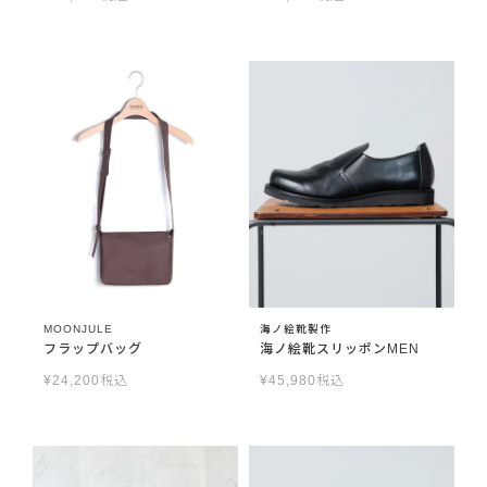
MOONJULE
海ノ絵靴製作
フラップバッグ
海ノ絵靴スリッポンMEN
¥
24,200
税込
¥
45,980
税込