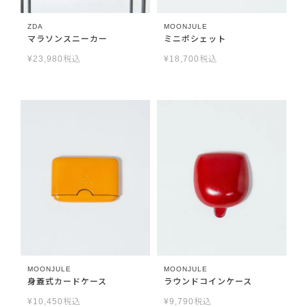
ZDA
MOONJULE
マラソンスニーカー
ミニポシェット
¥
23,980
税込
¥
18,700
税込
MOONJULE
MOONJULE
身蓋式カードケース
ラウンドコインケース
¥
10,450
税込
¥
9,790
税込