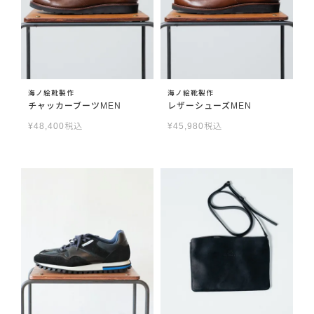
海ノ絵靴製作
海ノ絵靴製作
チャッカーブーツMEN
レザーシューズMEN
¥
48,400
税込
¥
45,980
税込