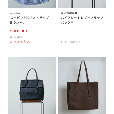
quadro
海ノ絵鞄製作
スーピマ200/2ストライプ
ハイグレードレザーフラップ
B.Dシャツ
バッグM
SOLD OUT
¥
15,400
¥
12,320
税込
¥
34,100
税込