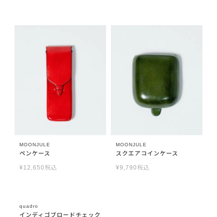
MOONJULE
MOONJULE
ペンケース
スクエアコインケース
¥
12,650
税込
¥
9,790
税込
quadro
インディゴブロードチェック