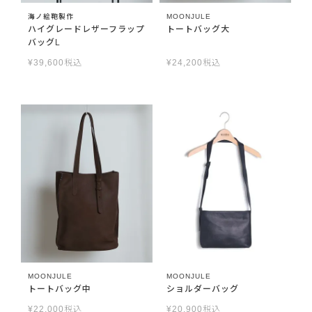
海ノ絵鞄製作
MOONJULE
ハイグレードレザーフラップ
トートバッグ大
バッグL
¥
39,600
税込
¥
24,200
税込
MOONJULE
MOONJULE
トートバッグ中
ショルダーバッグ
¥
22,000
税込
¥
20,900
税込