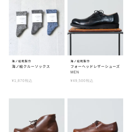
海ノ絵靴製作
海ノ絵靴製作
海ノ絵クルーソックス
フォーヘッドレザーシューズ
MEN
¥
1,870
税込
¥
49,500
税込