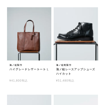
海ノ絵製作
海ノ絵靴製作
ハイグレードレザートート L
海ノ絵レースアップシューズ
ハイカット
¥
41,800
税込
¥
51,480
税込