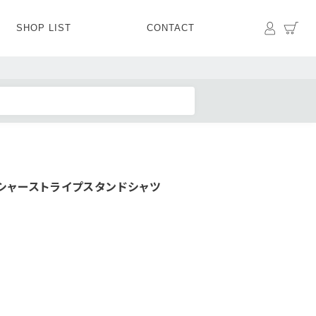
マイペ
カ
SHOP LIST
CONTACT
PANTS
BOTTOMS
SKIRT
SHOES
BAG&GOODS
BAG&GOODS
シャーストライプスタンドシャツ