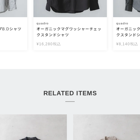
quadro
quadro
プB.Dシャツ
オーガニックマグワッシャーチェッ
オーガニッ
クスタンドシャツ
クスタンド
¥
16,280
税込
¥
8,140
税込
RELATED ITEMS