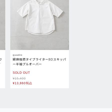
quadro
ワ
綿麻強撚タイプライターBDスキッパ
ツ
ー半袖プルオーバー
SOLD OUT
¥
15,400
¥
13,860
税込