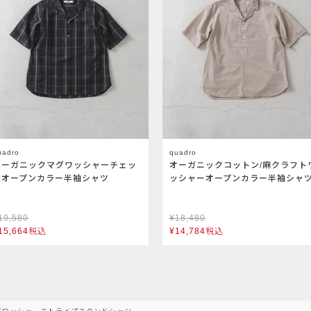
uadro
quadro
オーガニックマグワッシャーチェッ
オーガニックコットン/麻クラフト
クオープンカラー半袖シャツ
ッシャーオープンカラー半袖シャ
19,580
¥
18,480
15,664
税込
¥
14,784
税込