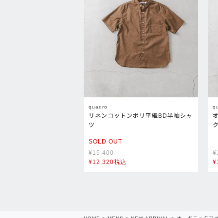
quadro
q
リネンコットンポリ平織BD半袖シャ
ツ
SOLD OUT
¥
15,400
¥
¥
12,320
税込
¥