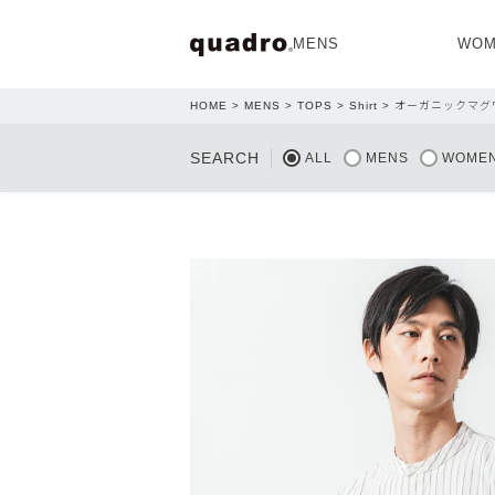
MENS
WOM
HOME
MENS
TOPS
Shirt
オーガニックマグ
OPEN
SEARCH
ALL
MENS
WOME
NEW ARRIVAL
NEW ARRIVAL