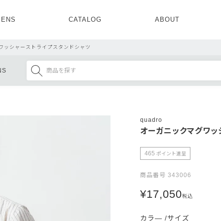
ENS
CATALOG
ABOUT
CONCEPT
NEWS
COMPANY
RECRUIT
ワッシャーストライプスタンドシャツ
MENS ALL
WOMENS ALL
NS
TOPS
TOPS
OUTER
OUTER
SETUP
ONE PIECE
SETUP
SHOES
quadro
オーガニックマグワッ
465
ポイント進呈
商品番号
343006
¥
17,050
税込
カラ―
サイズ