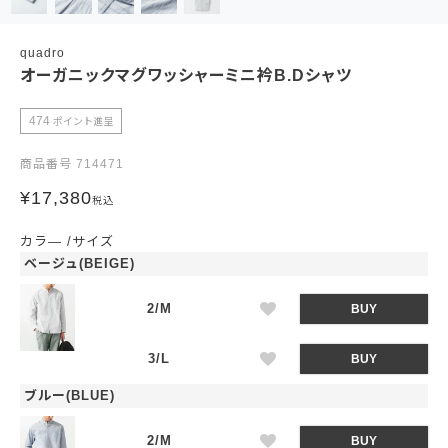
quadro
オーガニックマグワッシャーミニ衿B.Dシャツ
474
ポイント進呈
商品番号
714471
¥
17,380
税込
カラ―
サイズ
ベージュ(BEIGE)
2/M
BUY
3/L
BUY
ブルー(BLUE)
2/M
BUY