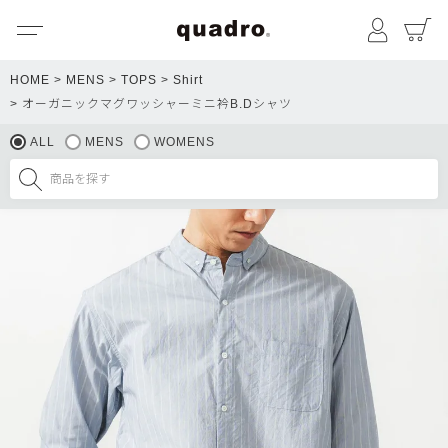
メニュー
マイペ
HOME
MENS
TOPS
Shirt
オーガニックマグワッシャーミニ衿B.Dシャツ
ALL
MENS
WOMENS