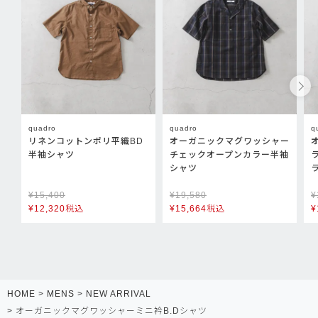
quadro
quadro
q
リネンコットンポリ平織BD
オーガニックマグワッシャー
半袖シャツ
チェックオープンカラー半袖
シャツ
¥
15,400
¥
19,580
¥
¥
12,320
税込
¥
15,664
税込
¥
HOME
MENS
NEW ARRIVAL
オーガニックマグワッシャーミニ衿B.Dシャツ