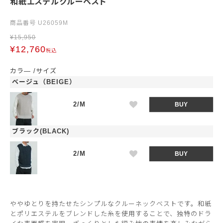
和紙エステルクルーベスト
商品番号
U26059M
¥
15,950
¥
12,760
税込
カラ―
サイズ
ベージュ（BEIGE）
2/M
BUY
ブラック(BLACK)
2/M
BUY
ややゆとりを持たせたシンプルなクルーネックベストです。和紙
とポリエステルをブレンドした糸を使用することで、独特のドラ