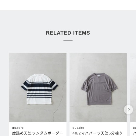
RELATED ITEMS
quadro
quadro
q
度詰め天竺ランダムボーダー
40/2マハバーラ天竺5分袖ク