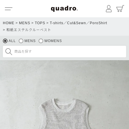
メニュー
マイペ
HOME
MENS
TOPS
T-shirts／Cut&Sewn／PoroShirt
和紙エステルクルーベスト
ALL
MENS
WOMENS