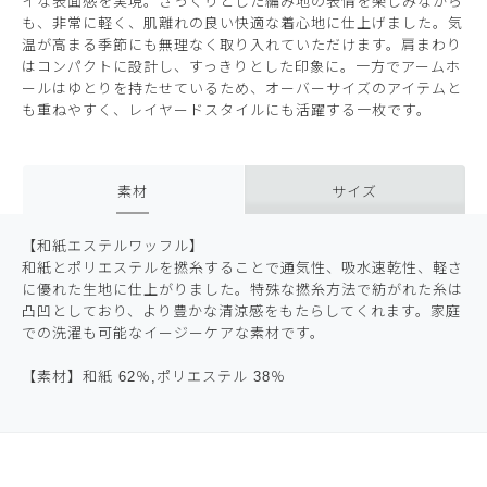
イな表面感を実現。ざっくりとした編み地の表情を楽しみながら
も、非常に軽く、肌離れの良い快適な着心地に仕上げました。気
温が高まる季節にも無理なく取り入れていただけます。肩まわり
はコンパクトに設計し、すっきりとした印象に。一方でアームホ
ールはゆとりを持たせているため、オーバーサイズのアイテムと
も重ねやすく、レイヤードスタイルにも活躍する一枚です。
素材
サイズ
【和紙エステルワッフル】
和紙とポリエステルを撚糸することで通気性、吸水速乾性、軽さ
に優れた生地に仕上がりました。特殊な撚糸方法で紡がれた糸は
凸凹としており、より豊かな清涼感をもたらしてくれます。家庭
での洗濯も可能なイージーケアな素材です。
【素材】和紙 62％,ポリエステル 38％