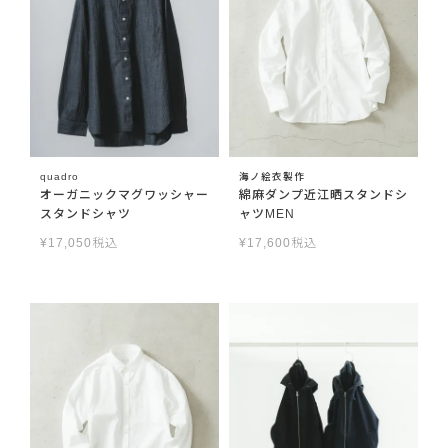
quadro
海ノ絵衣製作
オーガニックマグワッシャー
綿麻ダンプ近江晒スタンドシ
スタンドシャツ
ャツMEN
¥
17,050
税込
¥
17,600
税込