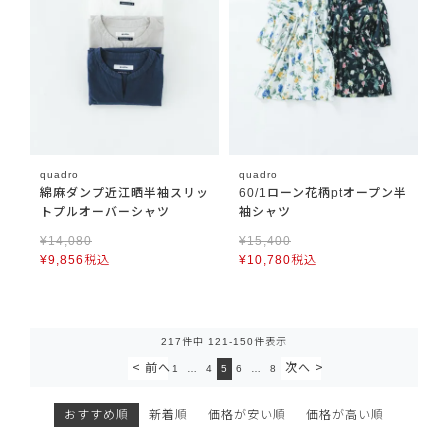
quadro
quadro
綿麻ダンプ近江晒半袖スリッ
60/1ローン花柄ptオープン半
トプルオーバーシャツ
袖シャツ
¥
14,080
¥
15,400
¥
9,856
税込
¥
10,780
税込
217
件中
121
-
150
件表示
1
…
4
5
6
…
8
おすすめ順
新着順
価格が安い順
価格が高い順