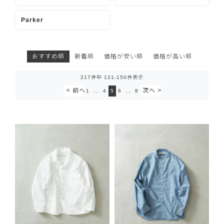
Parker
おすすめ順
新着順
価格が安い順
価格が高い順
217
件中
121
-
150
件表示
1
…
4
5
6
…
8