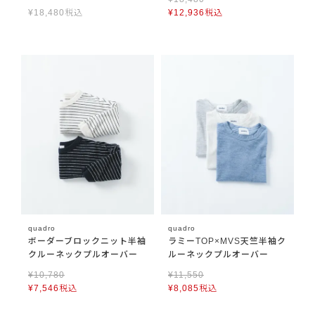
¥
18,480
税込
¥
12,936
税込
quadro
quadro
ボーダーブロックニット半袖
ラミーTOP×MVS天竺半袖ク
クルーネックプルオーバー
ルーネックプルオーバー
¥
10,780
¥
11,550
¥
7,546
税込
¥
8,085
税込