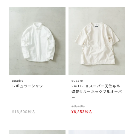
quadro
quadro
レギュラーシャツ
24/1GTⅡスーパー天竺布帛
切替クルーネックプルオーバ
ー
¥
9,790
¥
16,500
税込
¥
6,853
税込