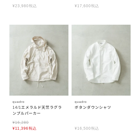
¥
23,980
税込
¥
17,600
税込
quadro
quadro
14/1エメラルド天竺ラグラ
ボタンダウンシャツ
ンプルパーカー
¥
16,280
¥
11,396
税込
¥
16,500
税込