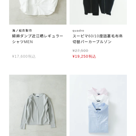
海ノ絵衣製作
quadro
綿麻ダンプ近江晒レギュラー
スーピマ60/10度詰裏毛布帛
シャツMEN
切替パーカーブルゾン
¥
27,500
¥
17,600
税込
¥
19,250
税込