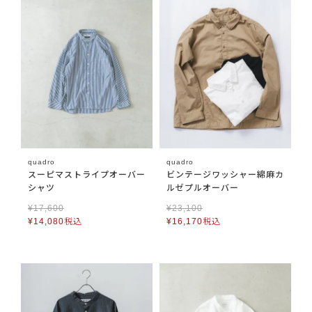
quadro
quadro
スーピマストライプオーバー
ビンテージワッシャー綿麻カ
シャツ
ルゼプルオーバー
¥
17,600
¥
23,100
¥
14,080
税込
¥
16,170
税込