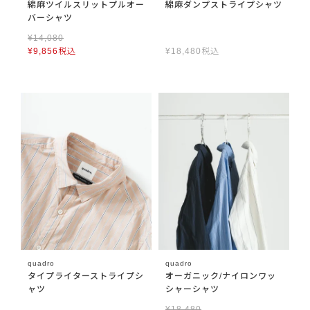
綿麻ツイルスリットプルオー
綿麻ダンプストライプシャツ
バーシャツ
¥
14,080
¥
9,856
税込
¥
18,480
税込
quadro
quadro
タイプライターストライプシ
オーガニック/ナイロンワッ
ャツ
シャーシャツ
¥
18,480