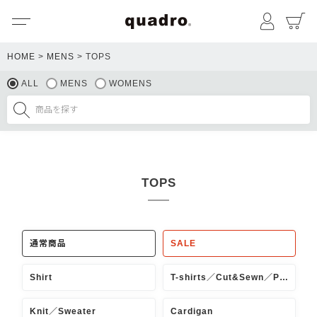
メニュー
マイペ
HOME
MENS
TOPS
ALL
MENS
WOMENS
TOPS
通常商品
SALE
Shirt
T-shirts／Cut&Sewn／PoroShirt
Knit／Sweater
Cardigan