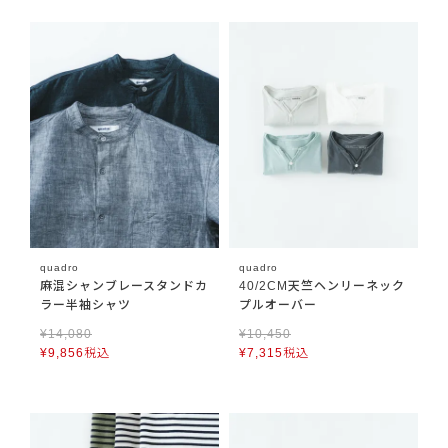
quadro
quadro
麻混シャンブレースタンドカ
40/2CM天竺ヘンリーネック
ラー半袖シャツ
プルオーバー
¥
14,080
¥
10,450
¥
9,856
税込
¥
7,315
税込