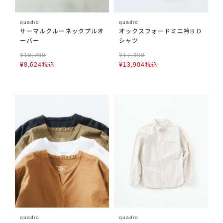
quadro
quadro
サーマルクルーネックプルオ
オックスフォードミニ衿B.D
ーバー
シャツ
¥
10,780
¥
17,380
¥
8,624
税込
¥
13,904
税込
quadro
quadro