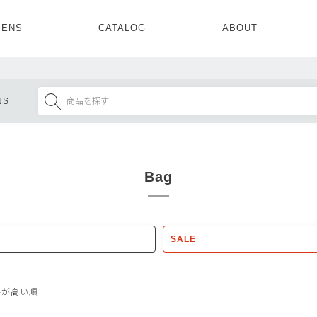
ENS
CATALOG
ABOUT
CONCEPT
NEWS
COMPANY
RECRUIT
MENS ALL
WOMENS ALL
NS
TOPS
TOPS
OUTER
OUTER
SETUP
ONE PIECE
SETUP
SHOES
Bag
SALE
格が高い順