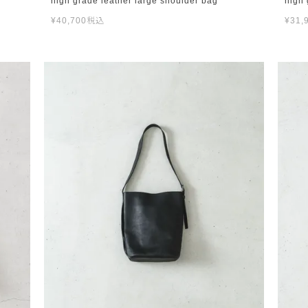
high grade leather large shoulder bag
high 
¥
40,700
税込
¥
31,