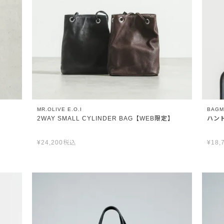
MR.OLIVE E.O.I
BAGM
2WAY SMALL CYLINDER BAG【WEB限定】
ハンド
¥
24,200
税込
¥
18,