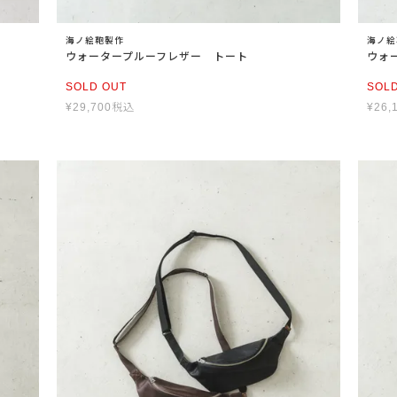
海ノ絵鞄製作
海ノ絵
ウォータープルーフレザー トート
ウォ
SOLD OUT
SOL
¥
29,700
税込
¥
26,