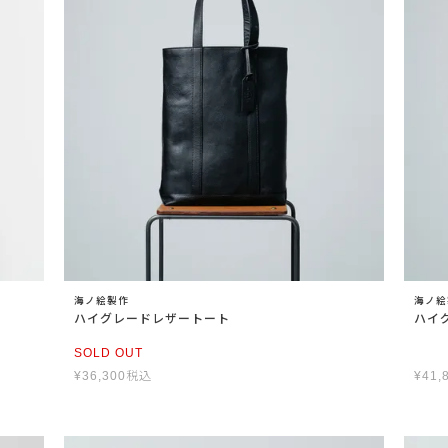
海ノ絵製作
海ノ絵
ハイグレードレザートート
ハイ
SOLD OUT
¥
36,300
税込
¥
41,