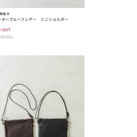
鞄製作
ータープルーフレザー ミニショルダー
D OUT
180
税込