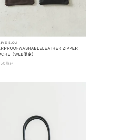
IVE E.O.I
ERPROOFWASHABLELEATHER ZIPPER
OCHE【WEB限定】
950
税込