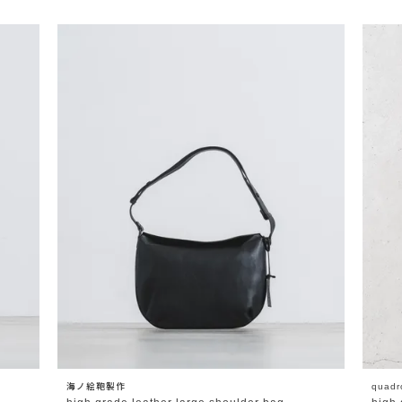
海ノ絵鞄製作
quadr