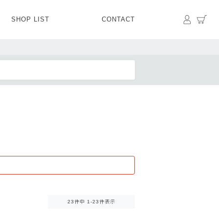
マイペ
カ
SHOP LIST
CONTACT
PANTS
BOTTOMS
SKIRT
SHOES
BAG&GOODS
BAG&GOODS
23
件中
1
-
23
件表示