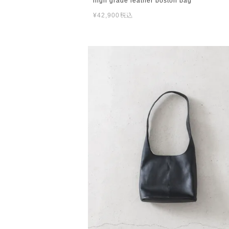
high grade leather boston bag
¥
42,900
税込