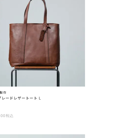
製作
グレードレザートート L
800
税込