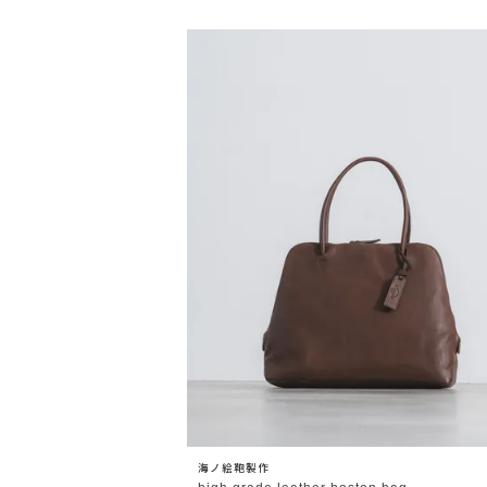
OPEN
海ノ絵鞄製作