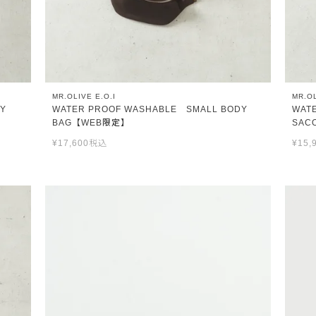
MR.OLIVE E.O.I
MR.OL
NY
WATER PROOF WASHABLE SMALL BODY
WAT
BAG【WEB限定】
SAC
¥
17,600
税込
¥
15,