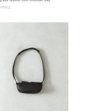
grade leather mini shoulder bag
900
税込