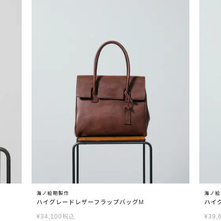
海ノ絵鞄製作
海ノ絵
ハイグレードレザーフラップバッグM
ハイ
¥
34,100
税込
¥
39,