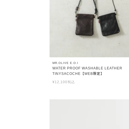
MR.OLIVE E.O.I
WATER PROOF WASHABLE LEATHER
TINYSACOCHE【WEB限定】
¥
12,100
税込