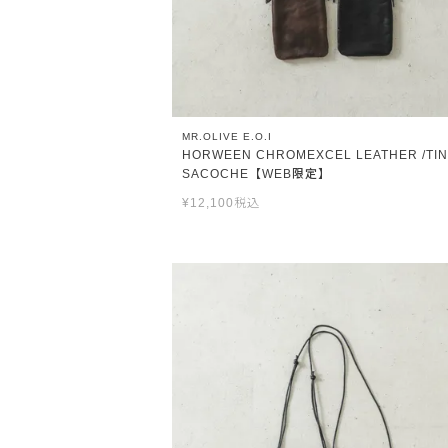
MR.OLIVE E.O.I
HORWEEN CHROMEXCEL LEATHER /TI
SACOCHE【WEB限定】
¥
12,100
税込