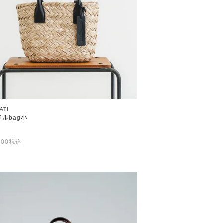
ATI
ルbag小
700
税込