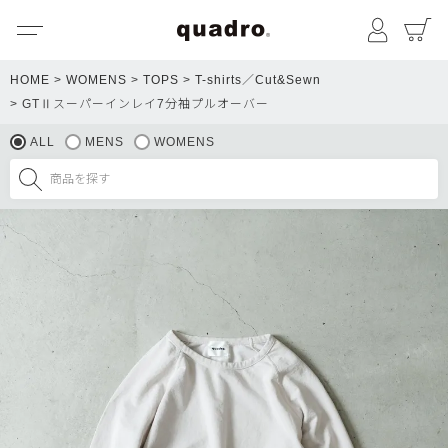
メニュー
マイペ
HOME
WOMENS
TOPS
T-shirts／Cut&Sewn
GTⅡスーパーインレイ7分袖プルオーバー
ALL
MENS
WOMENS