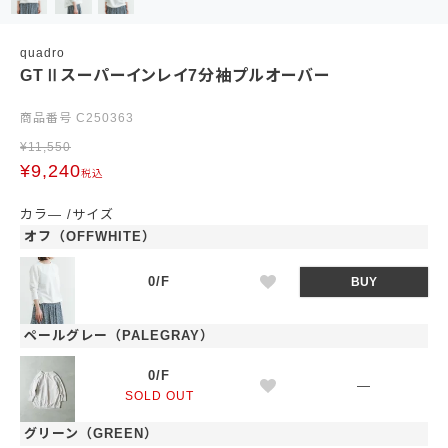
quadro
GTⅡスーパーインレイ7分袖プルオーバー
商品番号
C250363
¥
11,550
¥
9,240
税込
カラ―
サイズ
オフ（OFFWHITE）
0/F
BUY
ペールグレー（PALEGRAY）
0/F
—
SOLD OUT
グリーン（GREEN）