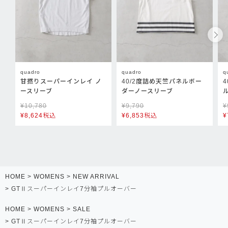
quadro
quadro
q
甘撚りスーパーインレイ ノ
40/2度詰め天竺パネルボー
ースリーブ
ダーノースリーブ
¥
10,780
¥
9,790
¥
¥
8,624
税込
¥
6,853
税込
¥
HOME
WOMENS
NEW ARRIVAL
GTⅡスーパーインレイ7分袖プルオーバー
HOME
WOMENS
SALE
GTⅡスーパーインレイ7分袖プルオーバー