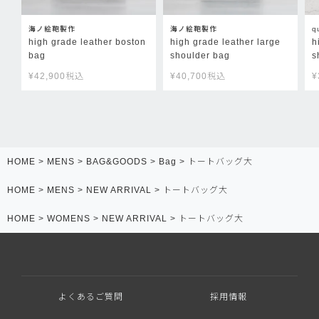
海ノ絵鞄製作
海ノ絵鞄製作
q
high grade leather boston
high grade leather large
h
bag
shoulder bag
s
¥
42,900
税込
¥
40,700
税込
¥
HOME
MENS
BAG&GOODS
Bag
トートバッグ大
HOME
MENS
NEW ARRIVAL
トートバッグ大
HOME
WOMENS
NEW ARRIVAL
トートバッグ大
よくあるご質問
採用情報