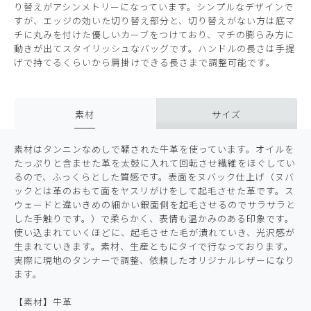
り替えがアシンメトリーになっています。シンプルなデザインで
すが、エッジの効いた切り替え部分と、切り替えがない方は底マ
チに丸みを付けた優しいカーブをつけており、マチの膨らみ方に
動きが出てスタイリッシュなバッグです。ハンドルの長さは手提
げで持てるくらいから肩掛けできる長さまで調整可能です。
素材
サイズ
素材はタンニンなめしで鞣された牛革を使っています。オイルを
たっぷりと含ませた革を太鼓に入れて回転させ繊維をほぐしてい
るので、ふっくらとした質感です。表面をヌバック仕上げ（ヌバ
ックとは革のおもて面をヤスリがけをして起毛させた革です。ス
ウェードと違いきめの細かい銀面側を起毛させるのでサラサラと
した手触りです。）で柔らかく、表情も温かみのある印象です。
使い込まれていくほどに、起毛させた毛が潰れていき、光沢感が
生まれていきます。素材、生産ともにタイで行なっております。
実際に現地のタンナーで調整、依頼したオリジナルレザーになり
ます。
【素材】牛革