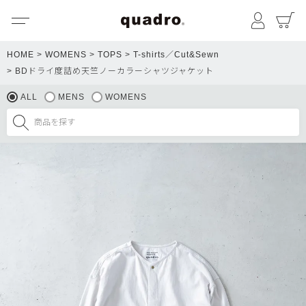
メニュー
マイペ
HOME
WOMENS
TOPS
T-shirts／Cut&Sewn
BDドライ度詰め天竺ノーカラーシャツジャケット
ALL
MENS
WOMENS