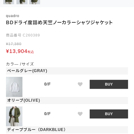
quadro
BDドライ度詰め天竺ノーカラーシャツジャケット
商品番号
C260389
¥
17,380
¥
13,904
税込
カラ―
サイズ
ペールグレー(GRAY)
0/F
BUY
オリーブ(OLIVE)
0/F
BUY
ディープブルー（DARKBLUE）