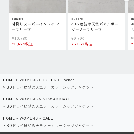
quadro
quadro
q
甘撚りスーパーインレイ ノ
40/2度詰め天竺パネルボー
ースリーブ
ダーノースリーブ
¥
10,780
¥
9,790
¥
¥
8,624
税込
¥
6,853
税込
¥
HOME
WOMENS
OUTER
Jacket
BDドライ度詰め天竺ノーカラーシャツジャケット
HOME
WOMENS
NEW ARRIVAL
BDドライ度詰め天竺ノーカラーシャツジャケット
HOME
WOMENS
SALE
BDドライ度詰め天竺ノーカラーシャツジャケット