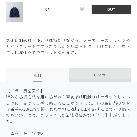
0/F
BUY
気楽に羽織れるゆとりは持たせながら、ノーカラーのデザインや
サイドスリットですっきりしたシルエットに仕上げました。前立
ては比翼仕立てでフラットな印象に。
素材
サイズ
【ドライ度詰天竺】
特殊な紡績方法を用い紡がれた空紡糸は肌触りはサラッとしてい
るのに、ふっくら感も感じることができます。その空紡糸のやや
太番手の20/1糸で編まれた生地に脱脂加工を施すことでハリ感を
持ち合わせつつ、カラッとした清涼感豊かな天竺に仕上がりまし
た。
【素材】綿 100％