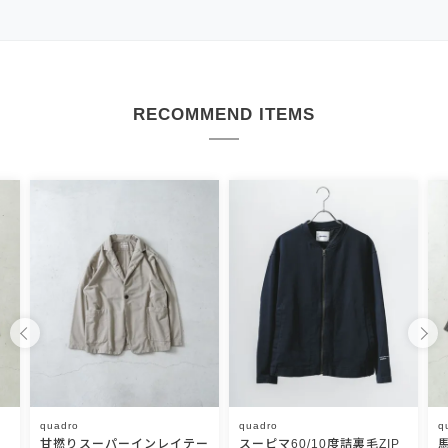
RECOMMEND ITEMS
quadro
quadro
q
甘撚りスーパーインレイテー
スーピマ60/10度詰裏毛ZIP