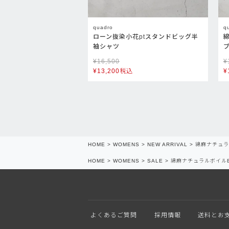
quadro
q
ローン抜染小花ptスタンドビッグ半
袖シャツ
¥
16,500
¥
¥
13,200
税込
¥
HOME
WOMENS
NEW ARRIVAL
綿麻ナチュラ
HOME
WOMENS
SALE
綿麻ナチュラルボイル
よくあるご質問
採用情報
送料とお