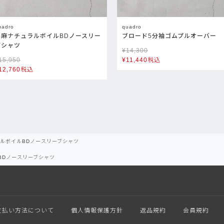
uadro
quadro
綿麻ナチュラルボイルBDノースリー
ブロード5分袖ゴムプルオーバー
ブシャツ
¥
14,300
15,950
¥
11,440
税込
12,760
税込
ルボイルBDノースリーブシャツ
BDノースリーブシャツ
支払い方法について
個人情報保護方針
返品規約
会員規約