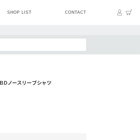
マイペ
カ
SHOP LIST
CONTACT
PANTS
BOTTOMS
SKIRT
SHOES
BAG&GOODS
BAG&GOODS
BDノースリーブシャツ