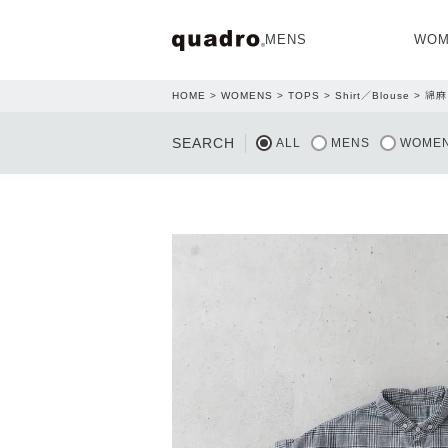
MENS
WOM
HOME
WOMENS
TOPS
Shirt／Blouse
綿麻
OPEN
SEARCH
ALL
MENS
WOME
NEW ARRIVAL
NEW ARRIVAL