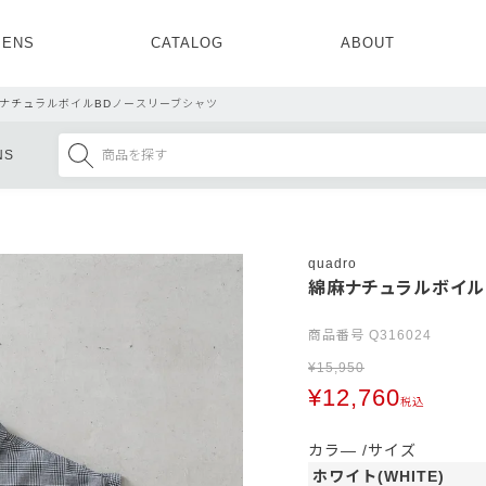
ENS
CATALOG
ABOUT
CONCEPT
NEWS
COMPANY
RECRUIT
ナチュラルボイルBDノースリーブシャツ
MENS ALL
WOMENS ALL
NS
TOPS
TOPS
OUTER
OUTER
SETUP
ONE PIECE
SETUP
SHOES
quadro
綿麻ナチュラルボイル
商品番号
Q316024
¥
15,950
¥
12,760
税込
カラ―
サイズ
ホワイト(WHITE)