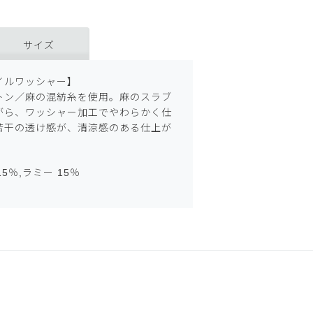
サイズ
イルワッシャー】
トン／麻の混紡糸を使用。麻のスラブ
がら、ワッシャー加工でやわらかく仕
若干の透け感が、清涼感のある仕上が
15％,ラミー 15％