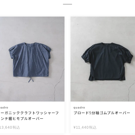
uadro
quadro
オーガニッククラフトワッシャーフ
ブロード5分袖ゴムプルオーバー
レンチ裾ヒモプルオーバー
13,640
税込
¥
11,440
税込