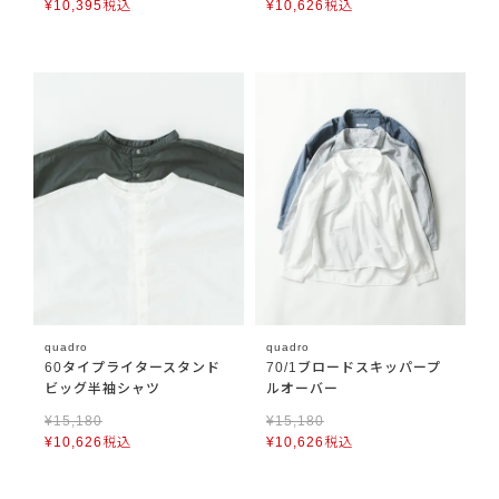
¥
10,395
税込
¥
10,626
税込
quadro
quadro
60タイプライタースタンド
70/1ブロードスキッパープ
ビッグ半袖シャツ
ルオーバー
¥
15,180
¥
15,180
¥
10,626
税込
¥
10,626
税込