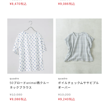
¥
8,470
税込
¥
9,086
税込
quadro
quadro
50ブロードanimal柄クルー
ボイルチェックムササビプル
ネックブラウス
オーバー
¥
12,980
¥
13,200
¥
9,086
税込
¥
9,240
税込