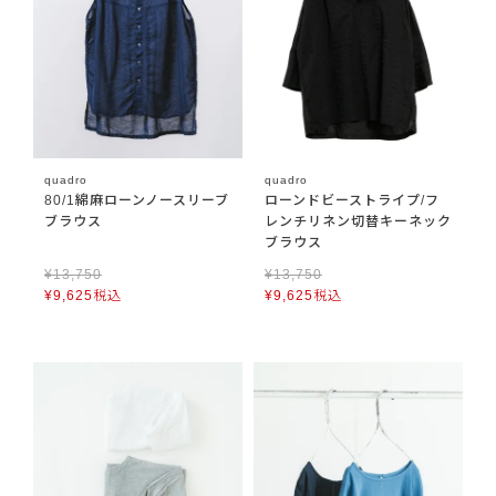
quadro
quadro
80/1綿麻ローンノースリーブ
ローンドビーストライプ/フ
ブラウス
レンチリネン切替キーネック
ブラウス
¥
13,750
¥
13,750
¥
9,625
税込
¥
9,625
税込