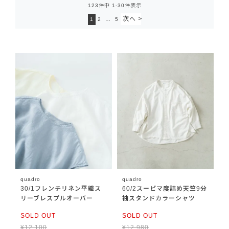
123
件中
1
-
30
件表示
1
2
…
5
quadro
quadro
30/1フレンチリネン平織ス
60/2スーピマ度詰め天竺9分
リーブレスプルオーバー
袖スタンドカラーシャツ
SOLD OUT
SOLD OUT
¥
12,100
¥
12,980