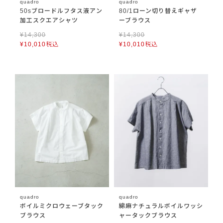
quadro
quadro
50sブロードルフタス液アン
80/1ローン切り替えギャザ
加工スクエアシャツ
ーブラウス
¥
14,300
¥
14,300
¥
10,010
税込
¥
10,010
税込
quadro
quadro
ボイルミクロウェーブタック
綿麻ナチュラルボイルワッシ
ブラウス
ャータックブラウス