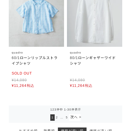
quadro
quadro
60/1ローンリップルストラ
80/1ローンギャザーワイド
イプシャツ
シャツ
SOLD OUT
¥
14,080
¥
14,080
¥
11,264
税込
¥
11,264
税込
123
件中
1
-
30
件表示
1
2
…
5
おすすめ順
新着順
価格が安い順
価格が高い順