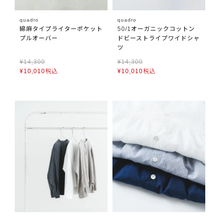
quadro
quadro
綿麻タイプライターポケット
50/1オーガニックコットン
プルオーバー
ドビーストライプワイドシャ
ツ
¥
14,300
¥
14,300
¥
10,010
税込
¥
10,010
税込