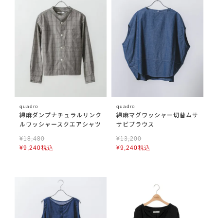
quadro
quadro
綿麻ダンプナチュラルリンク
綿麻マグワッシャー切替ムサ
ルワッシャースクエアシャツ
サビブラウス
¥
18,480
¥
13,200
¥
9,240
税込
¥
9,240
税込