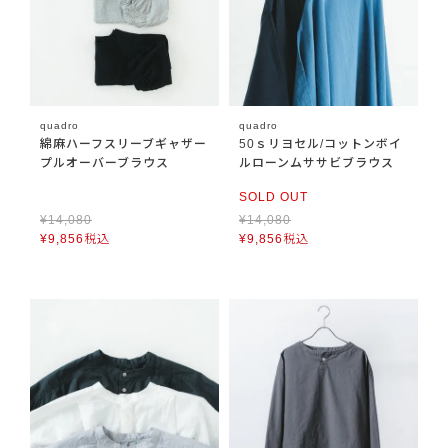
quadro
quadro
綿麻ハーフスリーブギャザー
50ｓリヨセル/コットンボイ
プルオーバーブラウス
ルローンムササビブラウス
SOLD OUT
¥
14,080
¥
14,080
¥
9,856
税込
¥
9,856
税込