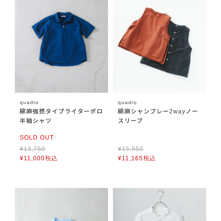
quadro
quadro
綿麻強撚タイプライターポロ
綿麻シャンブレー2wayノー
半袖シャツ
スリーブ
SOLD OUT
¥
13,750
¥
15,950
¥
11,000
税込
¥
11,165
税込