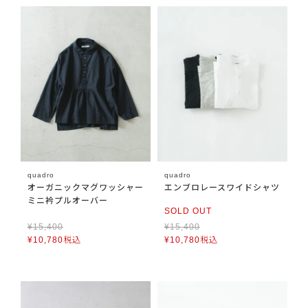
quadro
quadro
オーガニックマグワッシャー
エンブロレースワイドシャツ
ミニ衿プルオーバー
SOLD OUT
¥
15,400
¥
15,400
¥
10,780
税込
¥
10,780
税込