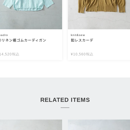
uadro
knit&sew
60リネン裾ゴムカーディガン
釦レスカーデ
14,520
税込
¥
10,560
税込
RELATED ITEMS