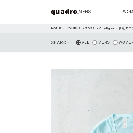
MENS
WOM
HOME
WOMENS
TOPS
Cardigan
和紙エス
OPEN
SEARCH
ALL
MENS
WOME
NEW ARRIVAL
NEW ARRIVAL