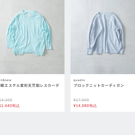
nit&sew
quadro
和紙エステル変形天竺釦レスカーデ
ブロックニットカーディガン
14,300
¥
17,600
11,440
税込
¥
14,080
税込