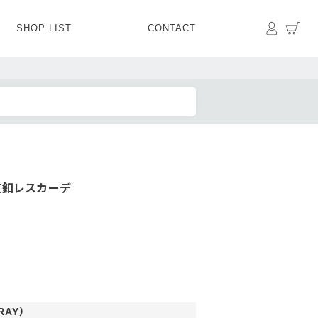
マイペ
カ
SHOP LIST
CONTACT
PANTS
BOTTOMS
SKIRT
SHOES
BAG&GOODS
BAG&GOODS
竺釦レスカーデ
RAY）