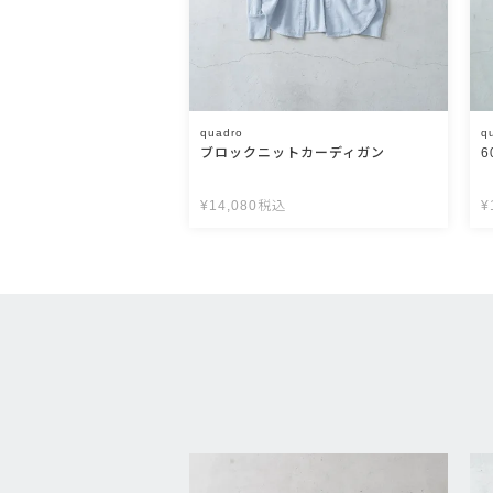
quadro
q
ブロックニットカーディガン
¥
14,080
税込
¥