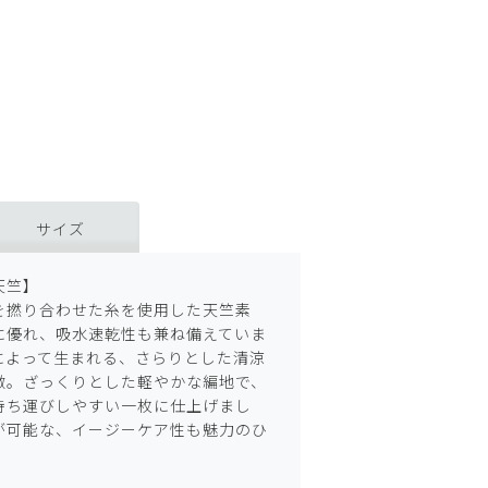
サイズ
天竺】
を撚り合わせた糸を使用した天竺素
に優れ、吸水速乾性も兼ね備えていま
によって生まれる、さらりとした清涼
徴。ざっくりとした軽やかな編地で、
持ち運びしやすい一枚に仕上げまし
が可能な、イージーケア性も魅力のひ