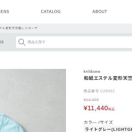
ENS
CATALOG
ABOUT
CONCEPT
NEWS
COMPANY
RECRUIT
テル変形天竺釦レスカーデ
MENS ALL
WOMENS ALL
NS
TOPS
TOPS
OUTER
OUTER
SETUP
ONE PIECE
SETUP
SHOES
knit&sew
和紙エステル変形天
商品番号
U26062
¥
14,300
¥
11,440
税込
カラ―
サイズ
ライトグレー(LIGHTG