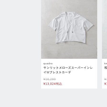
quadro
k
サンリットメローズスーパーインレ
イWブレストカーデ
¥
16,280
¥
¥
13,024
税込
¥