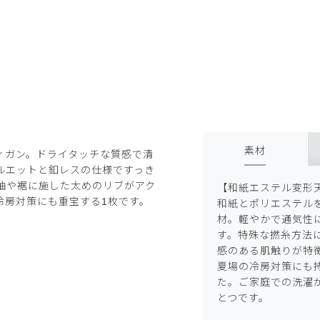
素材
ィガン。ドライタッチな質感で清
ルエットと釦レスの仕様ですっき
袖や裾に施した太めのリブがアク
【和紙エステル変形
冷房対策にも重宝する1枚です。
和紙とポリエステル
材。軽やかで通気性
す。特殊な撚糸方法
感のある肌触りが特
夏場の冷房対策にも
た。ご家庭での洗濯
とつです。