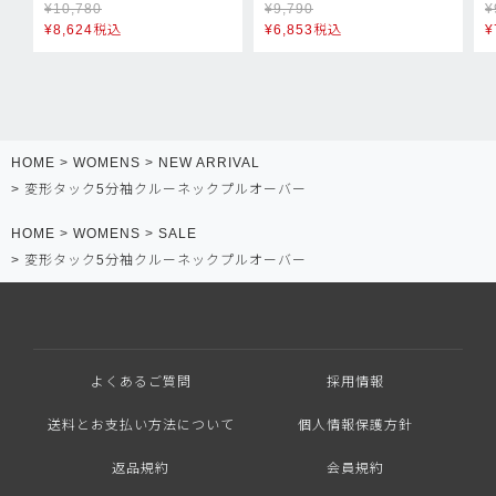
¥
10,780
¥
9,790
¥
¥
8,624
税込
¥
6,853
税込
¥
HOME
WOMENS
NEW ARRIVAL
変形タック5分袖クルーネックプルオーバー
HOME
WOMENS
SALE
変形タック5分袖クルーネックプルオーバー
よくあるご質問
採用情報
送料とお支払い方法について
個人情報保護方針
返品規約
会員規約