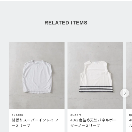
RELATED ITEMS
quadro
quadro
q
甘撚りスーパーインレイ ノ
40/2度詰め天竺パネルボー
ースリーブ
ダーノースリーブ