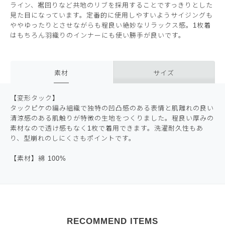
ライン、裾回りなど共地のリブを採用することですっきりとした
見た目になっています。定番的に使用しやすいようサイジングも
ややゆったりとさせながらも程良い絶妙なリラックス感。1枚着
はもちろん羽織りのインナーにも使い勝手が良いです。
素材
サイズ
【変形タック】
タックピケの編み組織で独特の凹凸感のある表情と肌離れの良い
清涼感のある肌触りが特徴の生地をつくりました。程良い厚みの
素材なので透け感もなく1枚で着用できます。洗濯耐久性もあ
り、型崩れのしにくさもポイントです。
【素材】綿 100%
RECOMMEND ITEMS