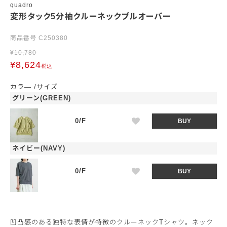
quadro
変形タック5分袖クルーネックプルオーバー
商品番号
C250380
¥
10,780
¥
8,624
税込
カラ―
サイズ
グリーン(GREEN)
0/F
BUY
ネイビー(NAVY)
0/F
BUY
凹凸感のある独特な表情が特徴のクルーネックTシャツ。ネック