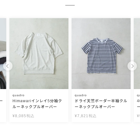
quadro
quadro
q
ー
Himawariインレイ5分袖ク
ドライ天竺ボーダー半袖クル
ルーネックプルオーバー
ーネックプルオーバー
¥
8,085
税込
¥
7,821
税込
¥