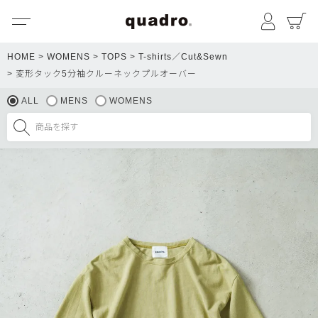
メニュー
マイペ
HOME
WOMENS
TOPS
T-shirts／Cut&Sewn
変形タック5分袖クルーネックプルオーバー
ALL
MENS
WOMENS