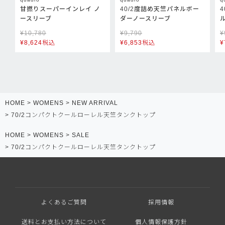
甘撚りスーパーインレイ ノ
40/2度詰め天竺パネルボー
ースリーブ
ダーノースリーブ
¥
10,780
¥
9,790
¥
¥
8,624
税込
¥
6,853
税込
¥
HOME
WOMENS
NEW ARRIVAL
70/2コンパクトクールローレル天竺タンクトップ
HOME
WOMENS
SALE
70/2コンパクトクールローレル天竺タンクトップ
よくあるご質問
採用情報
送料とお支払い方法について
個人情報保護方針