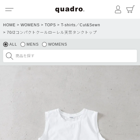
メニュー
マイペ
HOME
WOMENS
TOPS
T-shirts／Cut&Sewn
70/2コンパクトクールローレル天竺タンクトップ
ALL
MENS
WOMENS