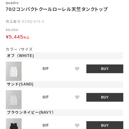
quadro
70/2コンパクトクールローレル天竺タンクトップ
商品番号
N19Q-074-3
¥
6,050
¥
5,445
税込
カラー
サイズ
オフ（WHITE)
0/F
BUY
サンド(SAND)
0/F
BUY
ブラウンネイビー(NAVY）
0/F
BUY