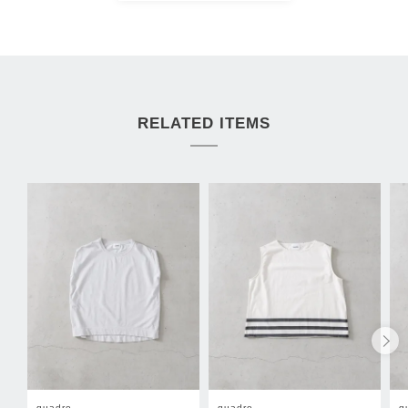
RELATED ITEMS
quadro
quadro
q