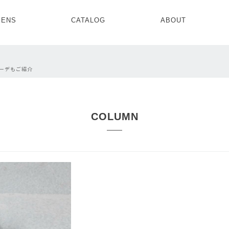
ENS
CATALOG
ABOUT
CONCEPT
NEWS
COMPANY
RECRUIT
MENS ALL
WOMENS ALL
ーデもご紹介
TOPS
TOPS
OUTER
OUTER
SETUP
ONE PIECE
SETUP
SHOES
COLUMN