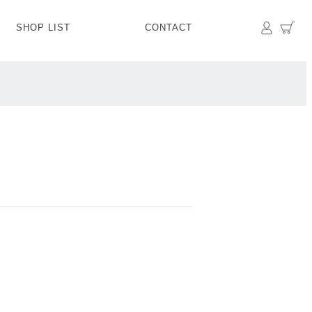
マイペ
カ
SHOP LIST
CONTACT
PANTS
BOTTOMS
SKIRT
SHOES
BAG&GOODS
BAG&GOODS